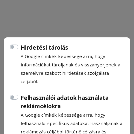
CÍMKE: MEGYEJÁRÓ
Hirdetési tárolás
A Google címkék képessége arra, hogy
Állítsa be, hogy a Google
információkat tároljanak és visszanyerjenek a
találatokban a Hargita Népe elől
személyre szabott hirdetések szolgálata
legyen!
céljából.
Felhasználói adatok használata
reklámcélokra
A Google címkék képessége arra, hogy
felhasználó-specifikus adatokat használjanak a
reklámozás céljából történő célzásra és