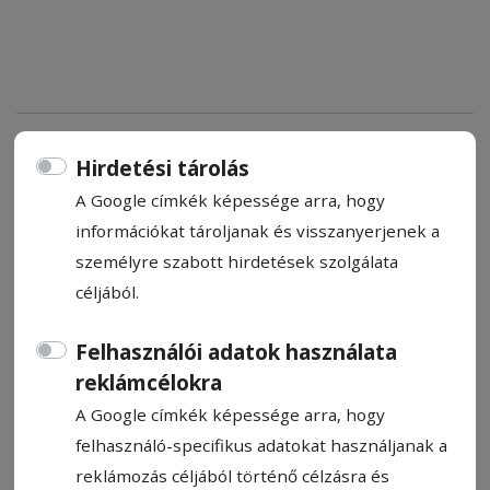
CÍMKE: KOZMA ISTVÁN
Hirdetési tárolás
A Google címkék képessége arra, hogy
Állítsa be, hogy a Google
információkat tároljanak és visszanyerjenek a
találatokban a Hargita Népe elől
személyre szabott hirdetések szolgálata
legyen!
céljából.
Felhasználói adatok használata
reklámcélokra
A Google címkék képessége arra, hogy
felhasználó-specifikus adatokat használjanak a
reklámozás céljából történő célzásra és