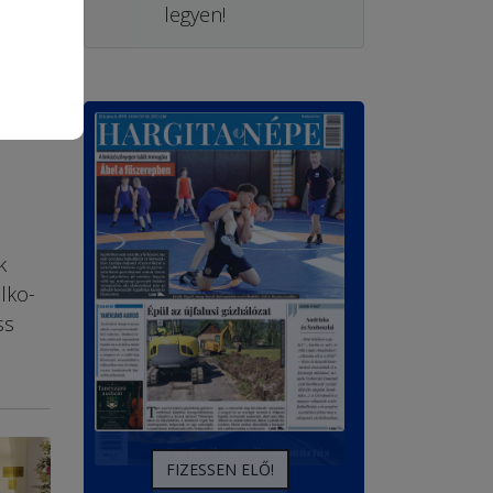
legyen!
k
l­ko­
ss
FIZESSEN ELŐ!