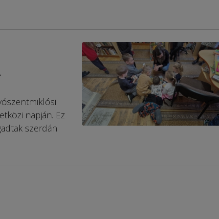
r
yószentmiklósi
tközi napján. Ez
gadtak szerdán