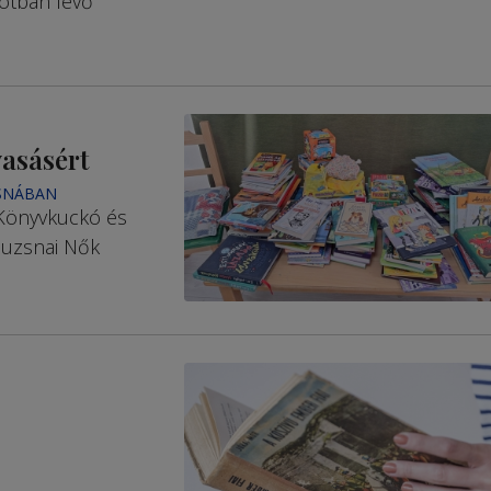
potban lévő
vasásért
SNÁBAN
 Könyvkuckó és
muzsnai Nők