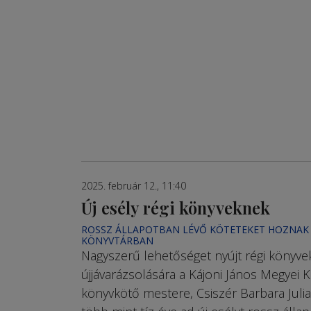
2025. február 12., 11:40
Új esély régi könyveknek
ROSSZ ÁLLAPOTBAN LÉVŐ KÖTETEKET HOZNAK
KÖNYVTÁRBAN
Nagyszerű lehetőséget nyújt régi könyve
újjávarázsolására a Kájoni János Megyei 
könyvkötő mestere, Csiszér Barbara Julia