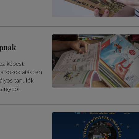
apnak
ez képest
 a közoktatásban
tályos tanulók
árgyból.