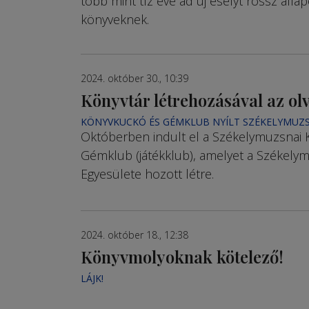
több mint tíz éve ad új esélyt rossz álla
könyveknek.
2024. október 30., 10:39
Könyvtár létrehozásával az ol
KÖNYVKUCKÓ ÉS GÉMKLUB NYÍLT SZÉKELYMUZ
Októberben indult el a Szé­kelymuzsnai
Gémklub (játékklub), amelyet a Székely
Egyesülete hozott létre.
2024. október 18., 12:38
Könyvmolyoknak kötelező!
LÁJK!