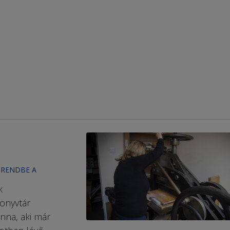
 RENDBE A
k
Könyvtár
nna, aki már