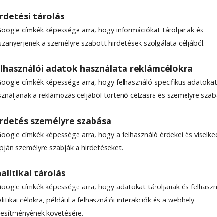
rdetési tárolás
Google címkék képessége arra, hogy információkat tároljanak és
szanyerjenek a személyre szabott hirdetések szolgálata céljából.
lhasználói adatok használata reklámcélokra
Google címkék képessége arra, hogy felhasználó-specifikus adatokat
sználjanak a reklámozás céljából történő célzásra és személyre szab
rdetés személyre szabása
Google címkék képessége arra, hogy a felhasználó érdekei és viselk
apján személyre szabják a hirdetéseket.
alitikai tárolás
Google címkék képessége arra, hogy adatokat tároljanak és felhaszn
litikai célokra, például a felhasználói interakciók és a webhely
ljesítményének követésére.