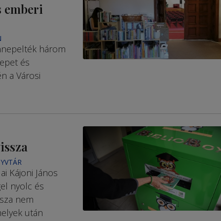
s emberi
N
ünnepelték három
epet és
n a Városi
issza
NYVTÁR
ai Kájoni János
el nyolc és
issza nem
melyek után