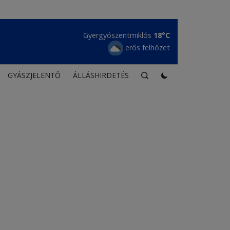
Gyergyószentmiklós
18°C
erős felhőzet
GYÁSZJELENTŐ
ÁLLÁSHIRDETÉS