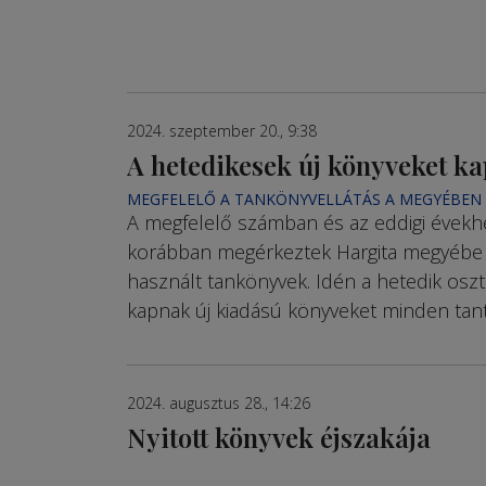
2024. szeptember 20., 9:38
A hetedikesek új könyveket k
MEGFELELŐ A TANKÖNYVELLÁTÁS A MEGYÉBEN
A megfelelő számban és az eddigi évekh
korábban megérkeztek Hargita megyébe
használt tankönyvek. Idén a hetedik osz
kapnak új kiadású könyveket minden tant
2024. augusztus 28., 14:26
Nyitott könyvek éjszakája