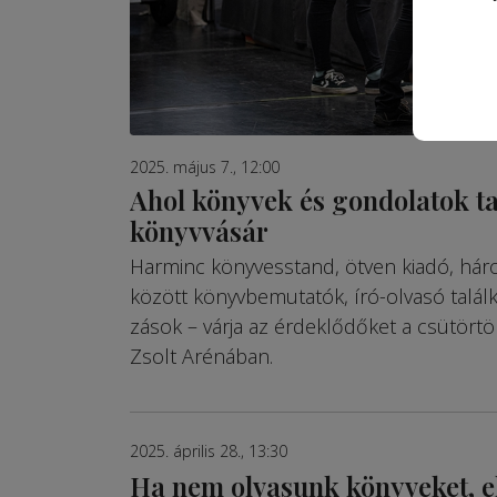
2025. május 7., 12:00
Ahol könyvek és gondolatok ta
könyvvásár
Harminc könyvesstand, öt­ven kiadó, hár
között könyvbe­mu­tatók, író-olvasó ta­lá
zások – várja az ér­­deklődő­ket a csütört
Zsolt Aré­nában.
2025. április 28., 13:30
Ha nem olvasunk könyveket, e