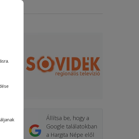
ásra.
edése
Állítsa be, hogy a
áljanak
Google találatokban
a Hargita Népe elől