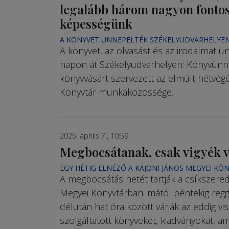
legalább három nagyon fonto
képességünk
A KÖNYVET ÜNNEPELTÉK SZÉKELYUDVARHELYE
A könyvet, az olvasást és az irodalmat 
napon át Székelyudvarhelyen: Könyvünn
könyvvásárt szervezett az elmúlt hétvégé
Könyvtár munkaközössége.
2025. április 7., 10:59
Megbocsátanak, csak vigyék v
EGY HÉTIG ELNÉZŐ A KÁJONI JÁNOS MEGYEI KÖ
A megbocsátás hetét tartják a csíkszered
Megyei Könyvtárban: mától péntekig regg
délután hat óra között várják az eddig v
szolgáltatott könyveket, kiadványokat, a