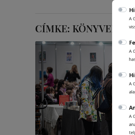
Hi
A 
CÍMKE: KÖNYVEK
vis
Fe
A 
ha
Hi
A 
al
An
A 
ana
te