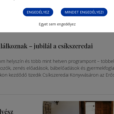
ENGEDÉLYEZ
MINDET ENGEDÉLYEZI
Egyet sem engedélyez
lálkoznak – jubilál a csíkszeredai
om hely­szín és több mint het­ven programpont – többe
l­kozók, zenés előadások, bábelő­adások és gyermekfog­la
ökön kezdődő tizedik Csík­sze­re­dai Könyvvá­sáron az Erő
lvész