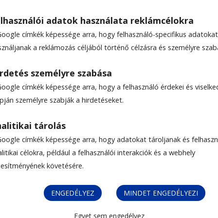
lhasználói adatok használata reklámcélokra
Google címkék képessége arra, hogy felhasználó-specifikus adatokat
PVISELET
sználjanak a reklámozás céljából történő célzásra és személyre szab
rdetés személyre szabása
Google címkék képessége arra, hogy a felhasználó érdekei és viselk
apján személyre szabják a hirdetéseket.
alitikai tárolás
Google címkék képessége arra, hogy adatokat tároljanak és felhaszn
litikai célokra, például a felhasználói interakciók és a webhely
ljesítményének követésére.
ENGEDÉLYEZ
MINDET ENGEDÉLYEZI
Egyet sem engedélyez