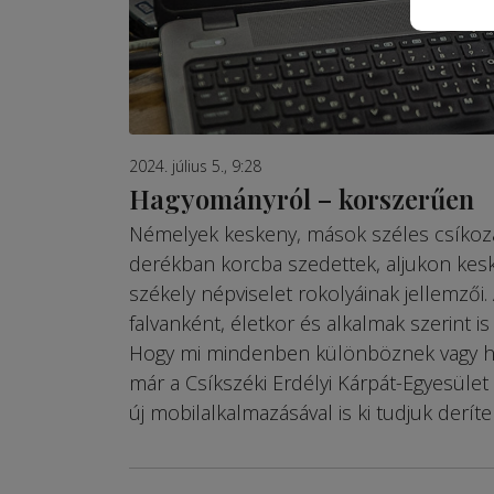
2024. július 5., 9:28
Hagyományról – korszerűen
Némelyek keskeny, mások széles csíkozá
derékban korcba szedettek, aljukon kesk
székely népviselet rokolyáinak jellemzői
falvanként, életkor és alkalmak szerint is 
Hogy mi mindenben különböznek vagy has
már a Csíkszéki Erdélyi Kárpát-Egyesület
új mobilalkalmazásával is ki tudjuk deríten