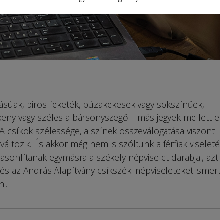
súak, piros-feketék, búzakékesek vagy sokszínűek,
eny vagy széles a bársonyszegő – más jegyek mellett e
. A csíkok szélessége, a színek összeválogatása viszont
változik. És akkor még nem is szóltunk a férfiak viseletér
onlítanak egymásra a székely népviselet darabjai, az
 és az András Alapítvány csíkszéki népviseleteket ismer
i.