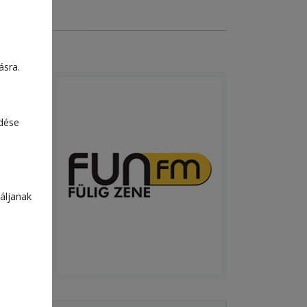
ásra.
edése
áljanak