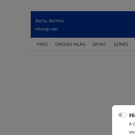
Berta, Bettina
névnap van
FRISS
ORSZÁG-VILÁG
SPORT
SZÍNES
Hi
A 
vis