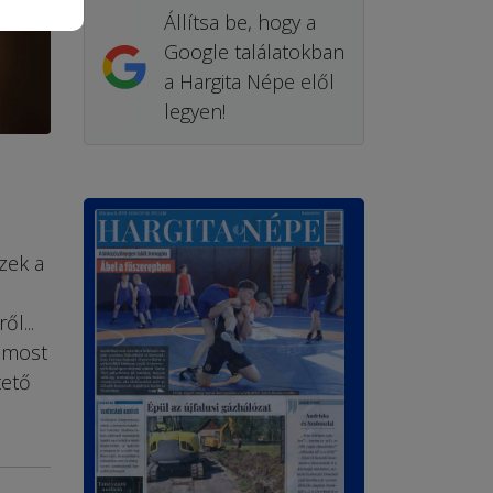
Állítsa be, hogy a
Google találatokban
a Hargita Népe elől
legyen!
zek a
ől...
t most
tető