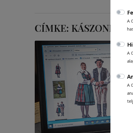
Fe
A 
CÍMKE: KÁSZONI NÉ
ha
Hi
A 
al
An
A 
ana
te