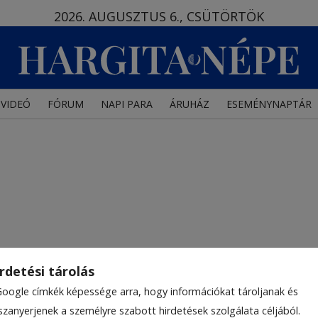
2026. AUGUSZTUS 6., CSÜTÖRTÖK
VIDEÓ
FÓRUM
NAPI PARA
ÁRUHÁZ
ESEMÉNYNAPTÁR
rdetési tárolás
Google címkék képessége arra, hogy információkat tároljanak és
szanyerjenek a személyre szabott hirdetések szolgálata céljából.