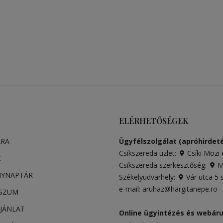
ELÉRHETŐSÉGEK
ARA
Ügyfélszolgálat (apróhirdeté
Csíkszereda üzlet:
Csíki Mozi 
Z
Csíkszereda szerkesztőség:
Má
NYNAPTÁR
Székelyudvarhely:
Vár utca 5
e-mail:
aruhaz@hargitanepe.ro
SSZUM
JÁNLAT
Online ügyintézés és webár