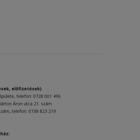
sek, előfizetések)
épülete
, telefon:
0728 001 496
rton Áron utca 21. szám
 szám
, telefon:
0738 823 219
uház: