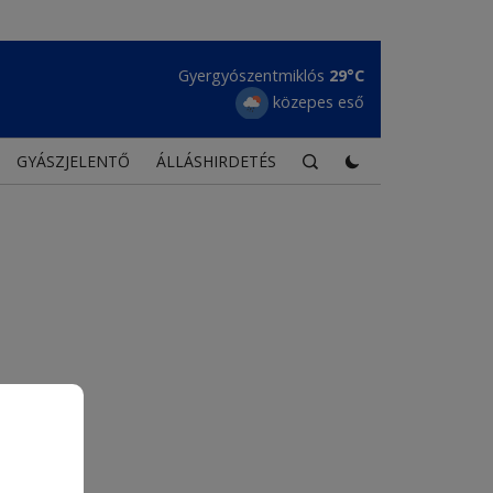
Gyergyószentmiklós
29°C
közepes eső
GYÁSZJELENTŐ
ÁLLÁSHIRDETÉS