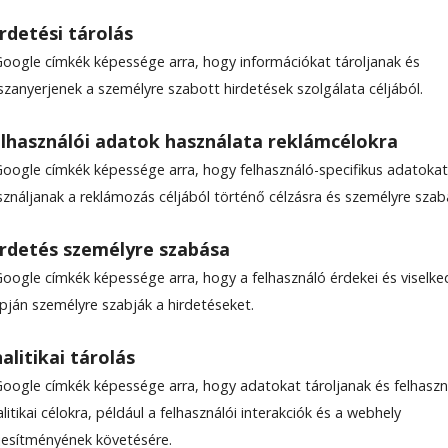
rdetési tárolás
Google címkék képessége arra, hogy információkat tároljanak és
EF
szanyerjenek a személyre szabott hirdetések szolgálata céljából.
lhasználói adatok használata reklámcélokra
Google címkék képessége arra, hogy felhasználó-specifikus adatokat
sználjanak a reklámozás céljából történő célzásra és személyre szab
rdetés személyre szabása
Google címkék képessége arra, hogy a felhasználó érdekei és viselk
apján személyre szabják a hirdetéseket.
alitikai tárolás
Google címkék képessége arra, hogy adatokat tároljanak és felhaszn
litikai célokra, például a felhasználói interakciók és a webhely
ljesítményének követésére.