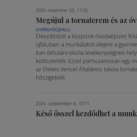
2024. november 20., 11:02
Megújul a tornaterem és az ó
GYERGYÓÚJFALU
Elkezdődött a központi óvodaépület felúj
újfaluban: a mun­ká­latok idejére a gyer­m
ban délutáni iskolai tevékenység­nek he
költöztették. Ezzel párhuzamosan egy m
az Ele­kes Vencel Általános Iskola tornat
hőszigetelik.
2024. szeptember 4., 10:11
Késő ősszel kezdődhet a mun