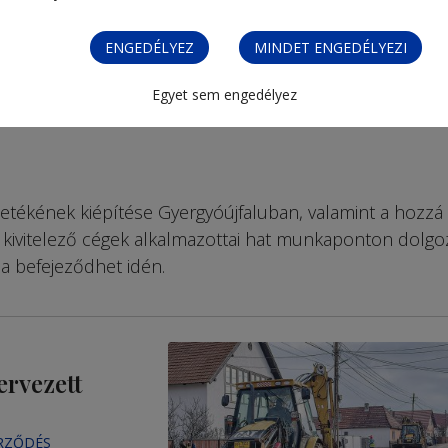
ENGEDÉLYEZ
MINDET ENGEDÉLYEZI
Egyet sem engedélyez
zetékének kiépítése Gyergyóújfaluban, valamint a hozzá
A kivitelező cégek alkalmazottai hat munkaponton dolgo
a befejeződhet idén.
ervezett
ERZŐDÉS