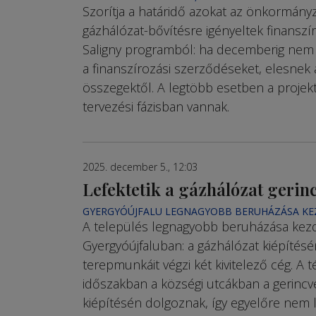
Szorítja a határidő azokat az önkormány
gázháló­zat­-bő­ví­tésre igényeltek finansz
Saligny programból: ha decemberig nem 
a finanszírozási szerződéseket, elesnek 
összegektől. A legtöbb esetben a proje
tervezési fázisban vannak.
2025. december 5., 12:03
Lefektetik a gázhálózat gerin
GYERGYÓÚJFALU LEGNAGYOBB BERUHÁZÁSA K
A település legnagyobb beruházása kez
Gyergyóújfaluban: a gázhálózat kiépítés
terepmunkáit végzi két kivitelező cég. A t
időszakban a községi utcákban a gerincv
kiépítésén dolgoznak, így egyelőre nem 