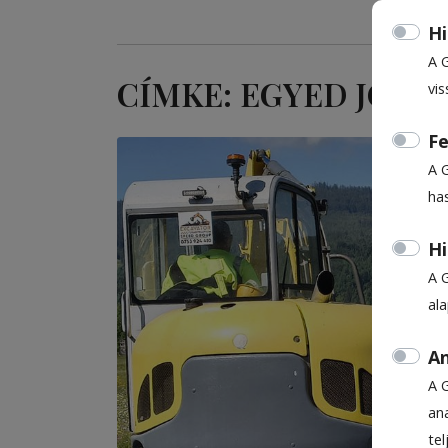
Hi
A 
CÍMKE: EGYED JÓZS
vis
Fe
A 
ha
Hi
A 
al
An
A 
ana
te