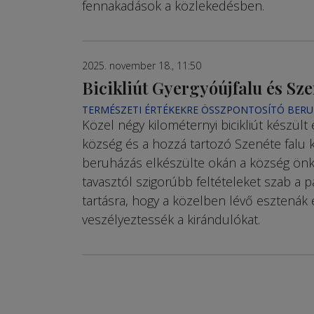
fennakadások a közlekedésben.
2025. november 18., 11:50
Bicikliút Gyergyóújfalu és Sze
TERMÉSZETI ÉRTÉKEKRE ÖSSZPONTOSÍTÓ BER
Közel négy kilométernyi bicikliút készült 
község és a hozzá tartozó Szenéte falu k
beruházás elkészülte okán a község ön
tavasztól szigorúbb feltételeket szab a 
tartásra, hogy a közelben lévő esztenák 
veszélyeztessék a kirándulókat.