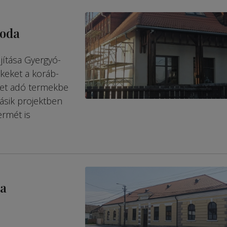
voda
ítása Gyer­gyó­
e­keket a koráb­
lyet adó termekbe
ásik projektben
ermét is
ka