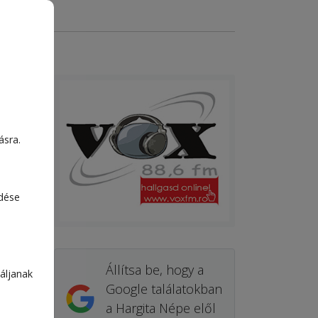
ásra.
edése
Állítsa be, hogy a
áljanak
Google találatokban
a Hargita Népe elől