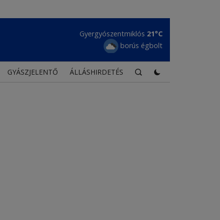
Gyergyószentmiklós
21°C
borús égbolt
GYÁSZJELENTŐ
ÁLLÁSHIRDETÉS