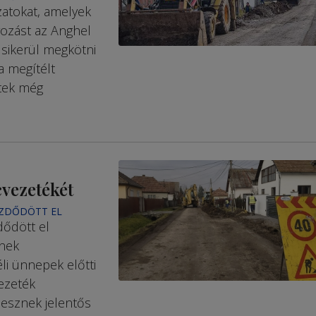
zatokat, amelyek
írozást az Anghel
sikerül megkötni
a megítélt
ktek még
cvezetékét
EZDŐDÖTT EL
dődött el
ének
éli ünnepek előtti
ezeték
lesznek jelentős