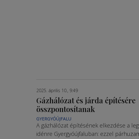
2025. április 10., 9:49
Gázhálózat és járda építésére
összpontosítanak
GYERGYÓÚJFALU
A gázhálózat építésének elkezdése a leg
idénre Gyergyóújfaluban: ezzel párhuza