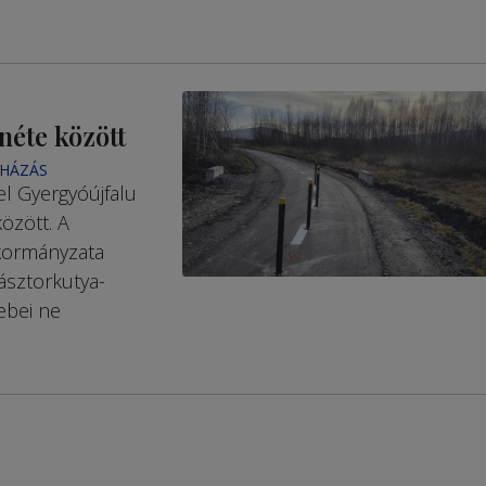
néte között
UHÁZÁS
el Gyergyóújfalu
özött. A
kormányzata
pásztorkutya-
ebei ne