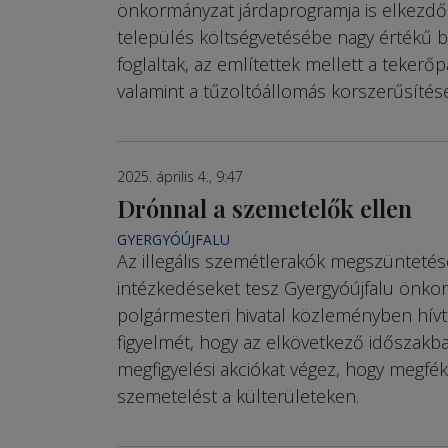
önkormányzat járdaprogramja is elkezdő
település költségvetésébe nagy értékű 
foglaltak, az említettek mellett a tekerőp
valamint a tűzoltóállomás korszerűsítését
2025. április 4., 9:47
Drónnal a szemetelők ellen
GYERGYÓÚJFALU
Az illegális szemétlerakók megszüntetés
intézkedéseket tesz Gyergyóújfalu önko
polgármesteri hivatal közleményben hívta
figyelmét, hogy az elkövetkező időszak
megfigyelési akció­kat végez, hogy megfé
szemetelést a külterületeken.