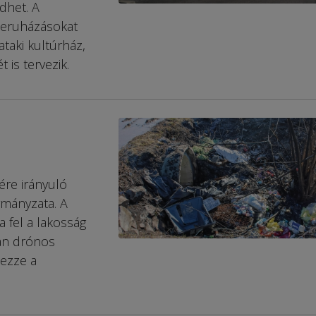
dhet. A
beruházásokat
ataki kultúrház,
 is tervezik.
ére irányuló
rmányzata. A
 fel a lakosság
ban drónos
kezze a