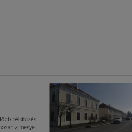
főbb célkitűzés
mosan a megyei