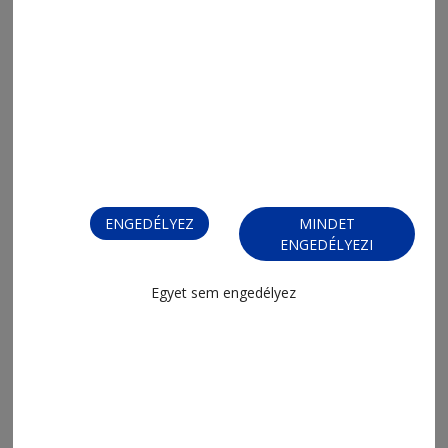
ENGEDÉLYEZ
MINDET
ENGEDÉLYEZI
FIZESSEN ELŐ!
Egyet sem engedélyez