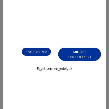
2026. augusztus 7., 8:02
Mit nézzünk a tévében?
ENGEDÉLYEZ
MINDET
ENGEDÉLYEZI
Egyet sem engedélyez
2026. augusztus 5., 9:52
Rögös úton a csoportkör felé