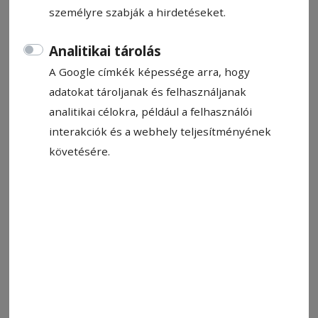
személyre szabják a hirdetéseket.
Analitikai tárolás
A Google címkék képessége arra, hogy
adatokat tároljanak és felhasználjanak
analitikai célokra, például a felhasználói
interakciók és a webhely teljesítményének
követésére.
A Márkos Béla Fight Academy sportolói a brazi-i viadalon.
Érmekkel gazdagodtak
Fotó: MBFA
Állítsa be, hogy a Google-