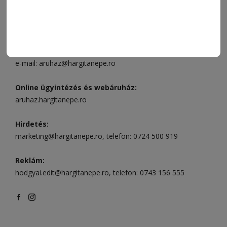
Ügyfélszolgálat (apróhirdetések, előfizetések)
Csíkszereda üzlet:
Csíki Mozi épülete
, telefon:
0728 001
496
Csíkszereda szerkesztőség:
Márton Áron utca 21. szám
Székelyudvarhely:
Vár utca 5 szám
, telefon:
0738 823 219
e-mail:
aruhaz@hargitanepe.ro
Online ügyintézés és webáruház:
aruhaz.hargitanepe.ro
Hirdetés:
marketing@hargitanepe.ro
, telefon:
0724 500 919
Reklám:
hodgyai.edit@hargitanepe.ro
, telefon:
0743 156 555