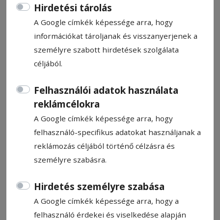
Hirdetési tárolás
A Google címkék képessége arra, hogy
információkat tároljanak és visszanyerjenek a
személyre szabott hirdetések szolgálata
Két csíki bajnoki cím
céljából.
Felhasználói adatok használata
Brazi adott otthont a kickbox és K1
reklámcélokra
országos bajnokság küzdelmeinek, amelyen
a Márkos Béla Fight Academy sportolói is
A Google címkék képessége arra, hogy
jelen voltak. A csíkiak közül hatan álltak
felhasználó-specifikus adatokat használjanak a
dobogóra, Balla Tibor és Gindele Tamás
reklámozás céljából történő célzásra és
bajnoki címmel tért haza.
személyre szabásra.
Hirdetés személyre szabása
Kopacz Gyula
2026. március 11., 7:22
A Google címkék képessége arra, hogy a
felhasználó érdekei és viselkedése alapján