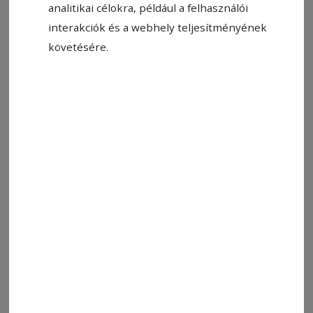
analitikai célokra, például a felhasználói
interakciók és a webhely teljesítményének
követésére.
2026. június 3., 11:17
Fejlődés lóháton
Gyermeknapi ünnepség keretében nyitotta meg
kapuit hétfőn az a hiánypótló szabadidős és
rehabilitációs központ Csaracsóban, amely a
fogyatékkal élő gyermekek és felnőttek
fejlesztését, fejlődését hivatott szolgálni.
2026. május 28., 15:15
Lovasistálló-nyitóünnepség
Csaracsóban