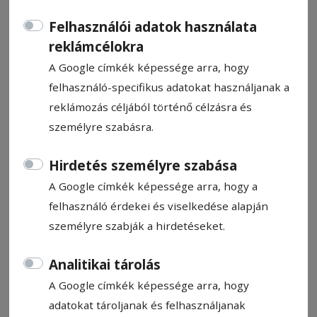
Felhasználói adatok használata
reklámcélokra
A Google címkék képessége arra, hogy
felhasználó-specifikus adatokat használjanak a
CÍMKE: CSARACSÓ
reklámozás céljából történő célzásra és
személyre szabásra.
Állítsa be, hogy a Google
Hirdetés személyre szabása
találatokban a Hargita Népe elől
legyen!
A Google címkék képessége arra, hogy a
felhasználó érdekei és viselkedése alapján
személyre szabják a hirdetéseket.
Analitikai tárolás
A Google címkék képessége arra, hogy
adatokat tároljanak és felhasználjanak