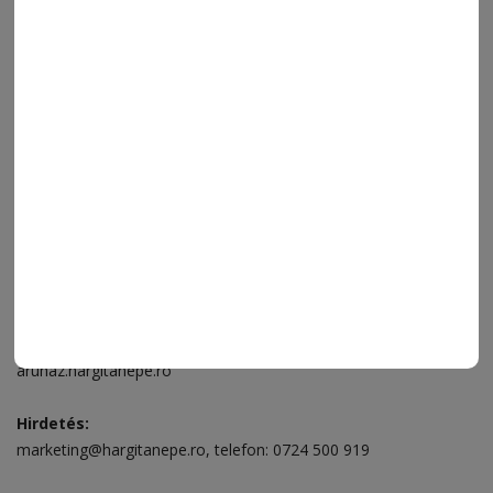
IMPRESSZUM
VIDEÓ
MÉDIAAJÁNLAT
FÓRUM
JÁTÉKSZABÁLYZAT
ELÉRHETŐSÉGEK
Ügyfélszolgálat (apróhirdetések, előfizetések)
Csíkszereda üzlet:
Csíki Mozi épülete
, telefon:
0728 001 496
Csíkszereda szerkesztőség:
Márton Áron utca 21. szám
Székelyudvarhely:
Vár utca 5 szám
, telefon:
0738 823 219
e-mail:
aruhaz@hargitanepe.ro
Online ügyintézés és webáruház:
aruhaz.hargitanepe.ro
Hirdetés:
marketing@hargitanepe.ro
, telefon:
0724 500 919