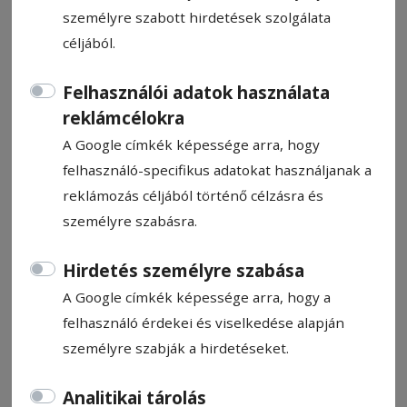
személyre szabott hirdetések szolgálata
céljából.
Felhasználói adatok használata
reklámcélokra
CÍMKE: BARÁTSÁG KUPA
A Google címkék képessége arra, hogy
felhasználó-specifikus adatokat használjanak a
Állítsa be, hogy a Google
reklámozás céljából történő célzásra és
találatokban a Hargita Népe elől
személyre szabásra.
legyen!
Hirdetés személyre szabása
A Google címkék képessége arra, hogy a
felhasználó érdekei és viselkedése alapján
személyre szabják a hirdetéseket.
Analitikai tárolás