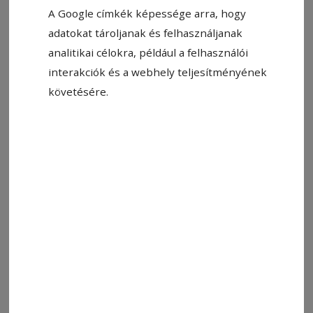
A Google címkék képessége arra, hogy
adatokat tároljanak és felhasználjanak
analitikai célokra, például a felhasználói
interakciók és a webhely teljesítményének
követésére.
2025. október 27., 7:34
Barátság Kupa, a negyvennégy éve
tartó hagyomány
Negyvennégy éve Gyergyószentmiklóson hat
városból egykori kosárlabdázók barátságos
tornára gyűltek össze, ám akkor nem is
gondoltak arra, hogy egy mozgalmat indítanak
el. Azóta évente kétszer találkoznak a csapatok,
a hétvégén Csíkszeredában pedig az Old Boys
Barátság Kupa 82. kiírását tartották. A
vándorserleget Székelyudvarhely csapata vitte