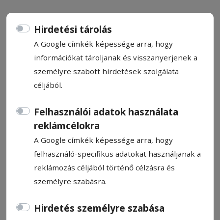
Hirdetési tárolás
A Google címkék képessége arra, hogy
információkat tároljanak és visszanyerjenek a
CÍMKE: BALESET
személyre szabott hirdetések szolgálata
céljából.
Állítsa be, hogy a Google
Felhasználói adatok használata
találatokban a Hargita Népe elől
reklámcélokra
legyen!
A Google címkék képessége arra, hogy
felhasználó-specifikus adatokat használjanak a
reklámozás céljából történő célzásra és
személyre szabásra.
Hirdetés személyre szabása