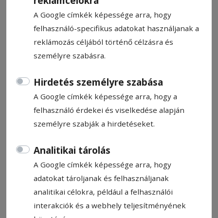
reklámcélokra
A Google címkék képessége arra, hogy
felhasználó-specifikus adatokat használjanak a
reklámozás céljából történő célzásra és
személyre szabásra.
CÍMKE: AZ ÉV EDZŐJE
Hirdetés személyre szabása
A Google címkék képessége arra, hogy a
Állítsa be, hogy a Google
felhasználó érdekei és viselkedése alapján
találatokban a Hargita Népe elől
személyre szabják a hirdetéseket.
legyen!
Analitikai tárolás
A Google címkék képessége arra, hogy
adatokat tároljanak és felhasználjanak
analitikai célokra, például a felhasználói
interakciók és a webhely teljesítményének