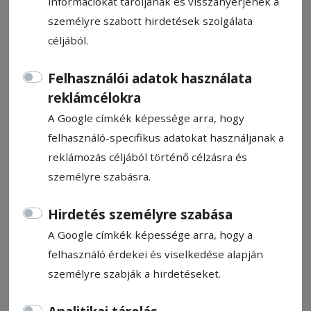
információkat tároljanak és visszanyerjenek a
személyre szabott hirdetések szolgálata
céljából.
Felhasználói adatok használata
Befejeződött a levélszavazatok
reklámcélokra
előzetes összesítése
A Google címkék képessége arra, hogy
felhasználó-specifikus adatokat használjanak a
reklámozás céljából történő célzásra és
HN-információ
2022. április 9., 17:29
személyre szabásra.
Hirdetés személyre szabása
A Google címkék képessége arra, hogy a
felhasználó érdekei és viselkedése alapján
személyre szabják a hirdetéseket.