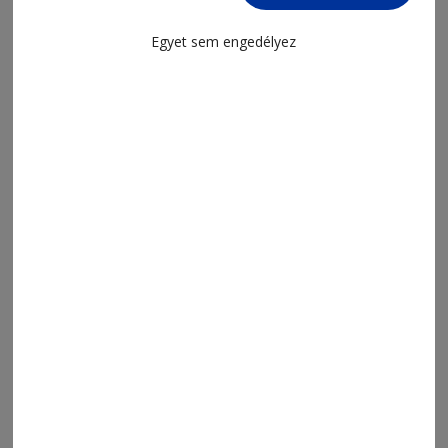
2026. augusztus 7., 20:05
Egyet sem engedélyez
Jövő kedden választanak új
köztársasági elnököt
2026. augusztus 7., 19:20
Falak, amelyeken élővé válik a
történelem