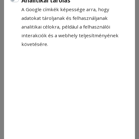
Analitikai tárolás
A Google címkék képessége arra, hogy
adatokat tároljanak és felhasználjanak
analitikai célokra, például a felhasználói
interakciók és a webhely teljesítményének
követésére.
Állítsa be, hogy a Google-
találatokban a Hargita Népe elöl
legyen!
A Nemzeti Választási Iroda
beszkennelte és összesítette a
levélszavazatok pártlistás
szavazólapjait. A több mint 300 ezer
levélszavazatból 50 ezret