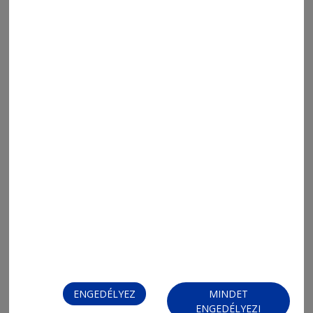
2026. augusztus 7., 20:38
Sakksuli (737.)
ENGEDÉLYEZ
MINDET
ENGEDÉLYEZI