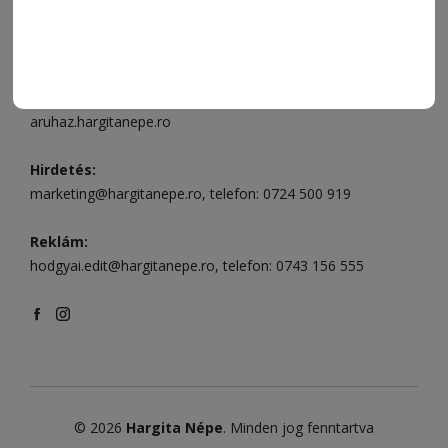
Csíkszereda szerkesztőség:
Márton Áron utca 21. szám
Székelyudvarhely:
Vár utca 5 szám
, telefon:
0738 823 219
e-mail:
aruhaz@hargitanepe.ro
Online ügyintézés és webáruház:
aruhaz.hargitanepe.ro
Hirdetés:
marketing@hargitanepe.ro
, telefon:
0724 500 919
Reklám:
hodgyai.edit@hargitanepe.ro
, telefon:
0743 156 555
© 2026
Hargita Népe
. Minden jog fenntartva