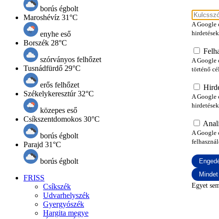
borús égbolt
Hirde
Maroshévíz
31°C
A Google c
hirdetések
enyhe eső
Borszék
28°C
Felh
szórványos felhőzet
A Google 
Tusnádfürdő
29°C
történő cé
erős felhőzet
Hird
Székelykeresztúr
32°C
A Google c
hirdetések
közepes eső
Csíkszentdomokos
30°C
Anali
A Google c
borús égbolt
felhasznál
Parajd
31°C
borús égbolt
Engedé
Mindet
FRISS
Egyet se
Csíkszék
Udvarhelyszék
Gyergyószék
Hargita megye