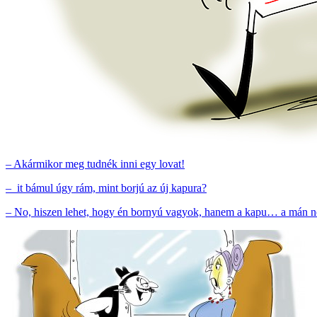
– Akármikor meg tudnék inni egy lovat!
– it bámul úgy rám, mint borjú az új kapura?
– No, hiszen lehet, hogy én bornyú vagyok, hanem a kapu… a mán n