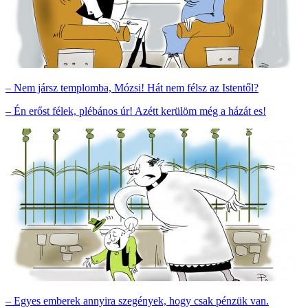
– Nem jársz templomba, Mózsi! Hát nem félsz az Istentől?
– Én erőst félek, plébános úr! Azétt kerülöm még a házát es!
– Egyes emberek annyira szegények, hogy csak pénzük van.