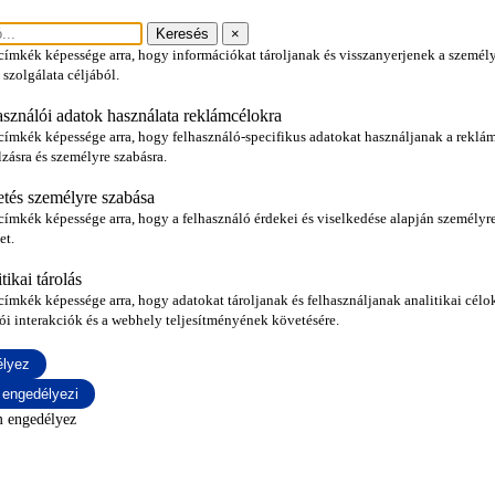
tési tárolás
Keresés
×
ímkék képessége arra, hogy információkat tároljanak és visszanyerjenek a személy
 szolgálata céljából.
asználói adatok használata reklámcélokra
címkék képessége arra, hogy felhasználó-specifikus adatokat használjanak a reklá
lzásra és személyre szabásra.
etés személyre szabása
ímkék képessége arra, hogy a felhasználó érdekei és viselkedése alapján személyre
et.
tikai tárolás
ímkék képessége arra, hogy adatokat tároljanak és felhasználjanak analitikai célok
ói interakciók és a webhely teljesítményének követésére.
lyez
 engedélyezi
m engedélyez