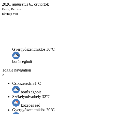
2026. augusztus 6., csütörtök
Berta, Bettina
névnap van
Maroshévíz
31°C
enyhe eső
Toggle navigation
×
Csíkszereda
31°C
borús égbolt
Székelyudvarhely
32°C
közepes eső
Gyergyószentmiklós
30°C