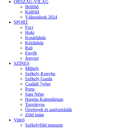
ORSZÁG-VILÁG
Belföld
Külföld
Választások 2024
SPORT
Foci
Hoki
Kosárlabda
Kézilabda
Rali
Egyéb
Jegyzet
SZÍNES
Műhely
Székely Konyha
Székely Gazda
Családi 7vége
Porta
Sapi Népe
Hargita Kalendárium
Tusványos
Ösvények és autósztrádák
Zöld tudat
Videó
Székelyföld magazin