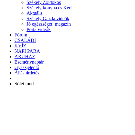
Székely Zöldokos
Székely konyha és Kert
Aktuális
Székely Gazda videók
Jó egészséget! magazin
Porta videók
Fórum
CSALÁDI
KVÍZ
NAPI PARA
ÁRUHÁZ
Eseménynaptár
Gyászjelentő
Álláshirdetés
Sötét mód