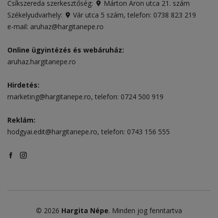
Csíkszereda szerkesztőség:
Márton Áron utca 21. szám
Székelyudvarhely:
Vár utca 5 szám
, telefon:
0738 823 219
e-mail:
aruhaz@hargitanepe.ro
Online ügyintézés és webáruház:
aruhaz.hargitanepe.ro
Hirdetés:
marketing@hargitanepe.ro
, telefon:
0724 500 919
Reklám:
hodgyai.edit@hargitanepe.ro
, telefon:
0743 156 555
© 2026
Hargita Népe
. Minden jog fenntartva