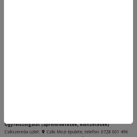
MENÜ
FRISS
NAPI PARA
ORSZÁG-VILÁG
ÁRUHÁZ
SPORT
ESEMÉNYNAPTÁR
SZÍNES
IMPRESSZUM
VIDEÓ
MÉDIAAJÁNLAT
FÓRUM
JÁTÉKSZABÁLYZAT
ELÉRHETŐSÉGEK
Ügyfélszolgálat (apróhirdetések, előfizetések)
Csíkszereda üzlet:
Csíki Mozi épülete
, telefon:
0728 001 496