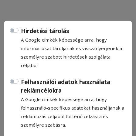
Hirdetési tárolás
A Google címkék képessége arra, hogy
HOKI
információkat tároljanak és visszanyerjenek a
személyre szabott hirdetések szolgálata
Állítsa be, hogy a Google
céljából.
találatokban a Hargita Népe elől
legyen!
Felhasználói adatok használata
reklámcélokra
A Google címkék képessége arra, hogy
felhasználó-specifikus adatokat használjanak a
reklámozás céljából történő célzásra és
személyre szabásra.