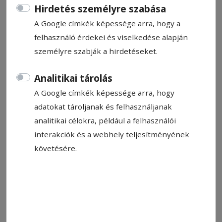
Hirdetés személyre szabása
A Google címkék képessége arra, hogy a
felhasználó érdekei és viselkedése alapján
személyre szabják a hirdetéseket.
2022. december 13., 11:58
Analitikai tárolás
Mínusz négyről nyert a GYHK
A Google címkék képessége arra, hogy
Iramos, helyzetekben és gólokban gazdag
adatokat tároljanak és felhasználjanak
összecsapást vívott a Csíkszeredai Sportklub és
analitikai célokra, például a felhasználói
a Gyergyói HK a dupla fontosságú székely
interakciók és a webhely teljesítményének
rangadón. A jégkorong Erste Ligába, valamint a
követésére.
román bajnokságba is beleszámító
összecsapást mínusz négyről felállva,
hárommal nyerte a vendégalakulat.
2022. december 12., 12:48