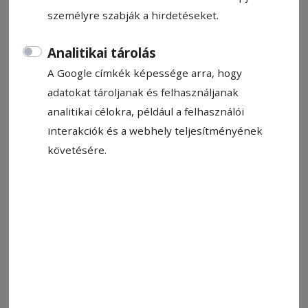
személyre szabják a hirdetéseket.
Analitikai tárolás
Állítsa be, hogy a Google-
A Google címkék képessége arra, hogy
találatokban a Hargita Népe elöl
adatokat tároljanak és felhasználjanak
legyen!
analitikai célokra, például a felhasználói
interakciók és a webhely teljesítményének
Teljesen feje tetejére állt a világ. Legalábbis
követésére.
jogosan gondolhatja ezt bárki, aki az utóbbi
néhány hónap hazai és nemzetközi közéletének
történéseit figyelemmel követte. Olyan
sebességgel követték egymást a
szokatlanabbnál szokatlanabb események,
hogy nem győztük kapkodni a fejünket.
Kezdhetnénk a nagyvilág híreivel, a geopolitikai