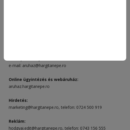
FÓRUM
JÁTÉKSZABÁLYZAT
ELÉRHETŐSÉGEK
Ügyfélszolgálat (apróhirdetések, előfizetések)
Csíkszereda üzlet:
Csíki Mozi épülete
, telefon:
0728 001
496
Csíkszereda szerkesztőség:
Márton Áron utca 21. szám
Székelyudvarhely:
Vár utca 5 szám
, telefon:
0738 823 219
e-mail:
aruhaz@hargitanepe.ro
Online ügyintézés és webáruház:
aruhaz.hargitanepe.ro
Hirdetés:
marketing@hargitanepe.ro
, telefon:
0724 500 919
Reklám:
hodgyai.edit@hargitanepe.ro
, telefon:
0743 156 555