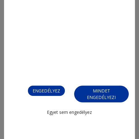
2026. augusztus 5., 13:47
Digitális állam digitális szolgáltatás
nélkül
ENGEDÉLYEZ
MINDET
ENGEDÉLYEZI
Egyet sem engedélyez
2026. augusztus 5., 11:32
Barna táblák, sötét valóság