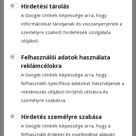
Hirdetési tárolás
A Google címkék képessége arra, hogy
információkat tároljanak és visszanyerjenek a
személyre szabott hirdetések szolgálata
Hagyjuk az acsarkodást másra
céljából.
Felhasználói adatok használata
Kiss Előd-Gergely
reklámcélokra
2025. március 13., 10:30
A Google címkék képessége arra, hogy
felhasználó-specifikus adatokat használjanak a
reklámozás céljából történő célzásra és
személyre szabásra.
Hirdetés személyre szabása
A Google címkék képessége arra, hogy a
felhasználó érdekei és viselkedése alapján