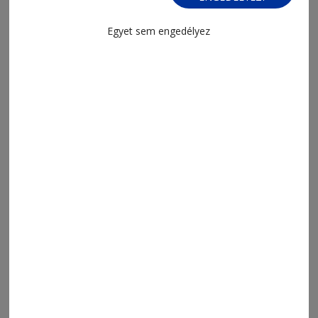
Digitális állam digitális szolgáltatás
nélkül
Egyet sem engedélyez
2026. augusztus 5., 11:32
Barna táblák, sötét valóság