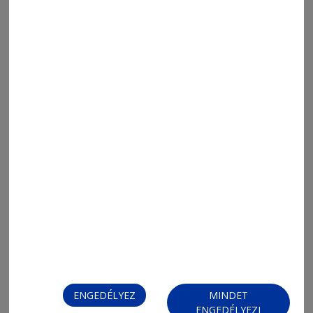
2026. augusztus 6., 9:23
Pillangóhatás
ENGEDÉLYEZ
MINDET
2026. augusztus 5., 13:47
ENGEDÉLYEZI