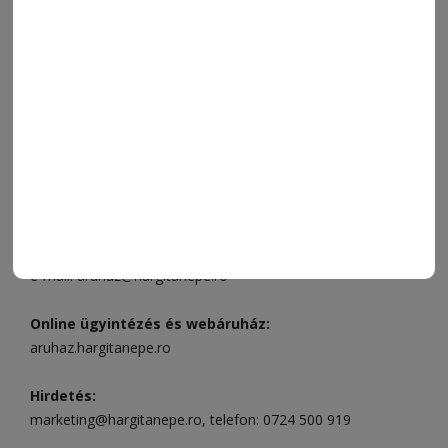
VIDEÓ
MÉDIAAJÁNLAT
FÓRUM
JÁTÉKSZABÁLYZAT
ELÉRHETŐSÉGEK
Ügyfélszolgálat (apróhirdetések, előfizetések)
Csíkszereda üzlet:
Csíki Mozi épülete
, telefon:
0728 001
496
Csíkszereda szerkesztőség:
Márton Áron utca 21. szám
Székelyudvarhely:
Vár utca 5 szám
, telefon:
0738 823 219
e-mail:
aruhaz@hargitanepe.ro
Online ügyintézés és webáruház:
aruhaz.hargitanepe.ro
Hirdetés:
marketing@hargitanepe.ro
, telefon:
0724 500 919