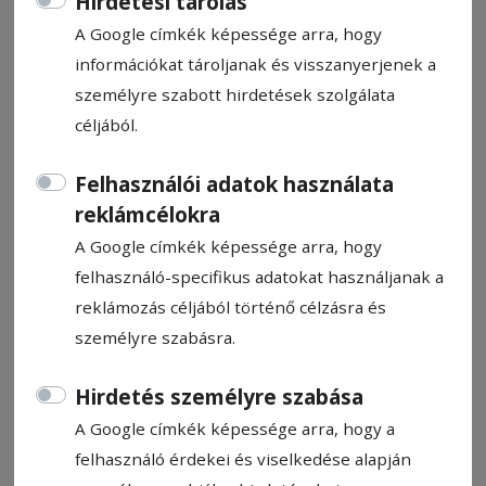
Hirdetési tárolás
A Google címkék képessége arra, hogy
információkat tároljanak és visszanyerjenek a
személyre szabott hirdetések szolgálata
céljából.
A nyúl és a rolleres
Felhasználói adatok használata
reklámcélokra
Szász Csaba
2026. május 20., 14:55
A Google címkék képessége arra, hogy
felhasználó-specifikus adatokat használjanak a
reklámozás céljából történő célzásra és
személyre szabásra.
Hirdetés személyre szabása
A Google címkék képessége arra, hogy a
felhasználó érdekei és viselkedése alapján