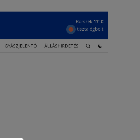
Tusnádfürdő
21°C
erős felhőzet
GYÁSZJELENTŐ
ÁLLÁSHIRDETÉS