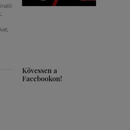
ínáló
,
vat,
Kövessen a
Facebookon!