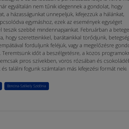
ár egyáltalán nem tűnik idegennek a gondolat, hogy
t, a házasságunkat ünnepeljük, kifejezzük a hálánkat,
apcsolódva egymáshoz, ezek az események egységet
l teszik szebbé mindennapjainkat. Februárban a beteg
ra, hogy szeretteinkkel, barátainkkal törődjünk, betegsé
mpátiával forduljunk feléjük, vagy a megelőzésre gond
k. Teremtsünk időt a beszélgetésre, a közös programokr
 nemcsak piros szívekben, vörös rózsában és csokolád
és találni fogunk számtalan más kifejezési formát neki.
Boncina-Székely Szidónia