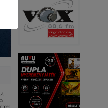
ja,
es
ömmel