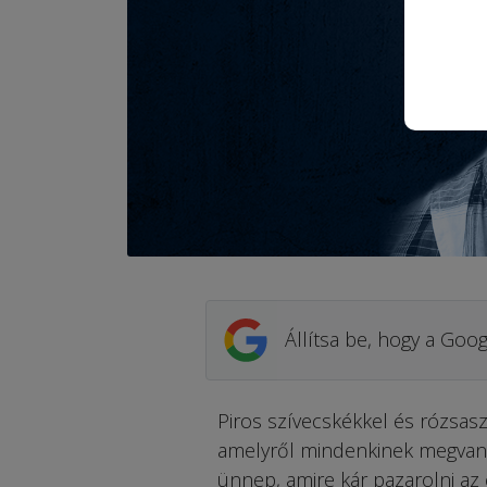
Állítsa be, hogy a Goog
Piros szívecskékkel és rózsa
amelyről mindenkinek megvan a
ünnep, amire kár pazarolni az