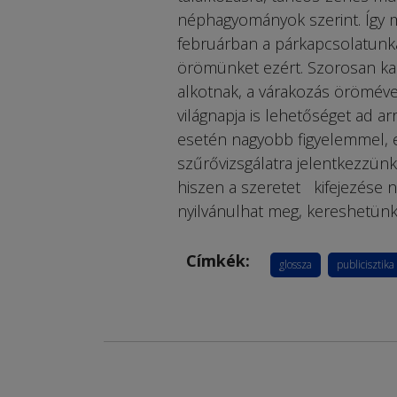
néphagyományok szerint. Így m
februárban a párkapcsolatunka
örömünket ezért. Szorosan k
alkotnak, a várakozás öröméve
világnapja is lehetőséget ad ar
esetén nagyobb figyelemmel, e
szűrővizsgálatra jelentkezzün
hiszen a szeretet kifejezése
nyilvánulhat meg, kereshetünk 
Címkék:
glossza
publicisztika