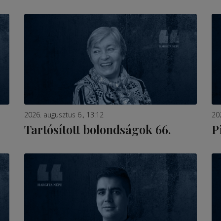
2026. augusztus 6., 13:12
20
Tartósított bolondságok 66.
P