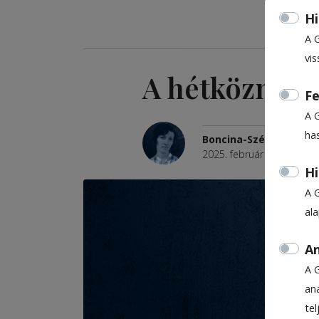
Hi
A 
vis
A hétköznapo
Fe
A 
ha
Boncina-Székely Szidó
2025. február 12., 9:35
Hi
A 
al
An
A 
ana
te