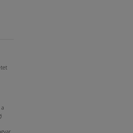
tet
 a
i
agyar