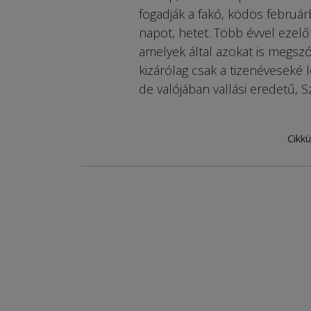
fogadják a fakó, ködös februá
napot, hetet. Több évvel ezelő
amelyek által azokat is megszó
kizárólag csak a tizenéveseké le
de valójában vallási eredetű, 
Cikkü