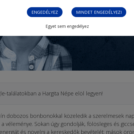
ENGEDÉLYEZ
MINDET ENGEDÉLYEZI
Egyet sem engedélyez
le-találatokban a Hargita Népe elöl legyen!
szín dobozos bonbonokkal közeledik a szerelmesek nap
 véleménye. Sokan úgy gondolják, fölösleges és giccs
 energiát és növelni a kereskedők bevételét; mások ör