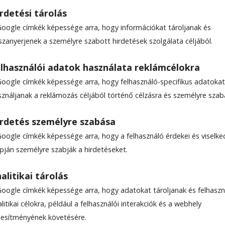
rdetési tárolás
Google címkék képessége arra, hogy információkat tároljanak és
szanyerjenek a személyre szabott hirdetések szolgálata céljából.
kon túl
lhasználói adatok használata reklámcélokra
Google címkék képessége arra, hogy felhasználó-specifikus adatokat
sználjanak a reklámozás céljából történő célzásra és személyre szab
nia
rdetés személyre szabása
Google címkék képessége arra, hogy a felhasználó érdekei és viselk
apján személyre szabják a hirdetéseket.
alitikai tárolás
Google címkék képessége arra, hogy adatokat tároljanak és felhaszn
litikai célokra, például a felhasználói interakciók és a webhely
ljesítményének követésére.