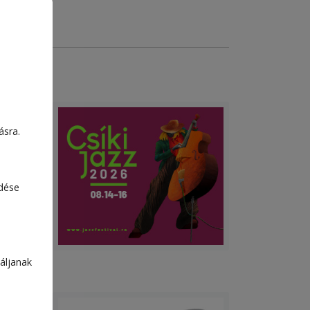
ásra.
edése
áljanak