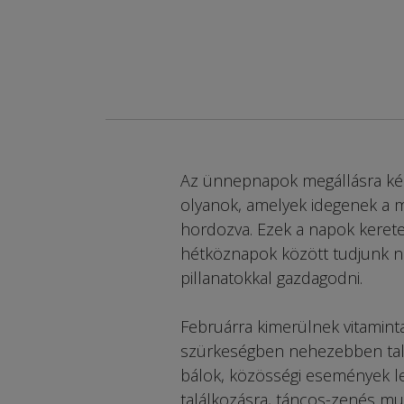
Az ünnepnapok megállásra kész
olyanok, amelyek idegenek a mi
hordozva. Ezek a napok keretek
hétköznapok között tudjunk n
pillanatokkal gazdagodni.
Februárra kimerülnek vitaminta
szürkeségben nehezebben talál
bálok, közösségi események le
találkozásra, táncos-zenés mula