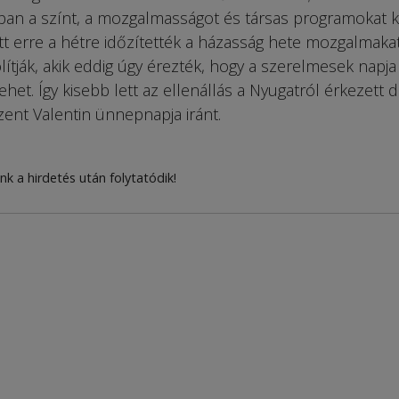
rban a színt, a mozgalmasságot és társas programokat k
tt erre a hétre időzítették a házasság hete mozgalmakat
lítják, akik eddig úgy érezték, hogy a szerelmesek napja
het. Így kisebb lett az ellenállás a Nyugatról érkezett di
Szent Valentin ünnepnapja iránt.
nk a hirdetés után folytatódik!