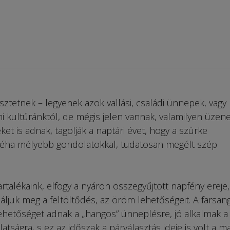
tetnek – legyenek azok vallási, családi ünnepek, vagy
 kultúránktól, de mégis jelen vannak, valamilyen üzene
et is adnak, tagolják a naptári évet, hogy a szürke
éha mélyebb gondolatokkal, tudatosan megélt szép
rtalékaink, elfogy a nyáron összegyűjtött napfény ereje,
juk meg a feltöltődés, az öröm lehetőségeit. A farsang
hetőséget adnak a „hangos” ünneplésre, jó alkalmak a
tságra, s ez az időszak a párválasztás ideje is volt a m