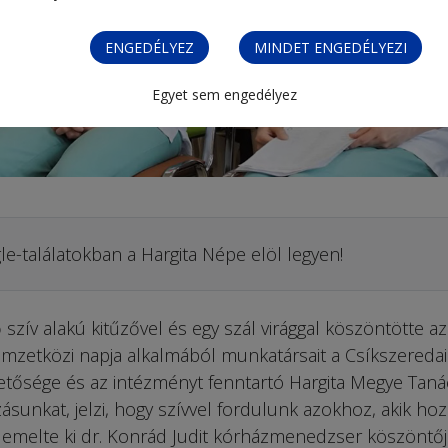
ENGEDÉLYEZ
MINDET ENGEDÉLYEZI
Egyet sem engedélyez
le-találatokban a Hargita Népe elöl legyen!
szív alakú kitűzővel és egy szál virággal köszöntötte az
mzetközi napja alkalmából munkatársait a Csíkszeredai
tősége és az intézményt fenntartó Hargita Megye Taná
zásunkat, jelzi, hogy szívvel fordulunk azokhoz, akik ho
!” emelte ki dr. Konrád Judit kórházmenedzser köszöntő