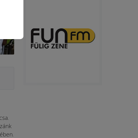
csa.
zzánk
jében.