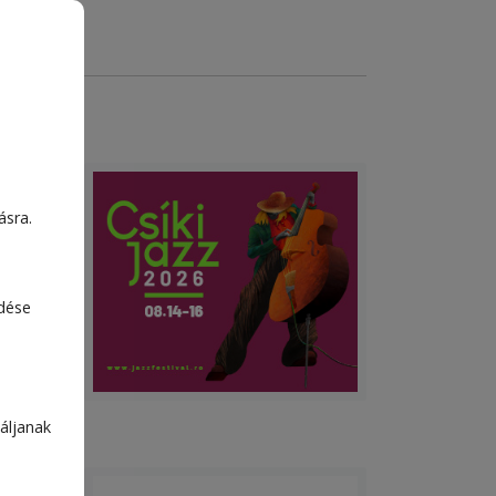
ásra.
edése
áljanak