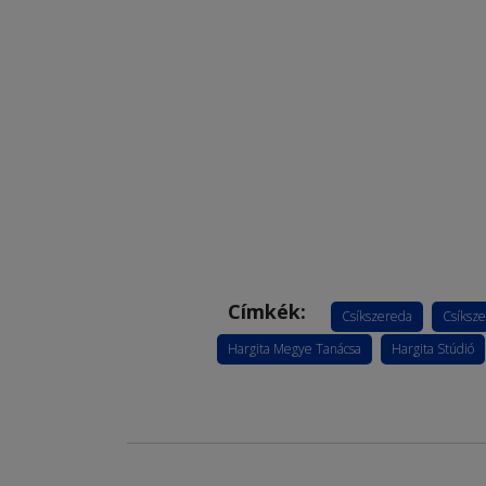
Címkék:
Csíkszereda
Csíksze
Hargita Megye Tanácsa
Hargita Stúdió