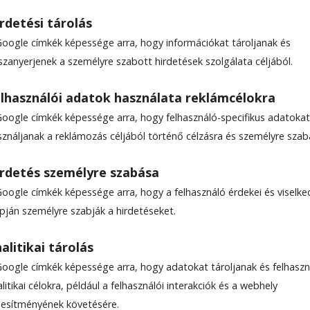
rdetési tárolás
Google címkék képessége arra, hogy információkat tároljanak és
szanyerjenek a személyre szabott hirdetések szolgálata céljából.
seket köszöntötték
lhasználói adatok használata reklámcélokra
Google címkék képessége arra, hogy felhasználó-specifikus adatokat
sználjanak a reklámozás céljából történő célzásra és személyre szab
rdetés személyre szabása
Google címkék képessége arra, hogy a felhasználó érdekei és viselk
apján személyre szabják a hirdetéseket.
alitikai tárolás
Google címkék képessége arra, hogy adatokat tároljanak és felhaszn
litikai célokra, például a felhasználói interakciók és a webhely
ljesítményének követésére.