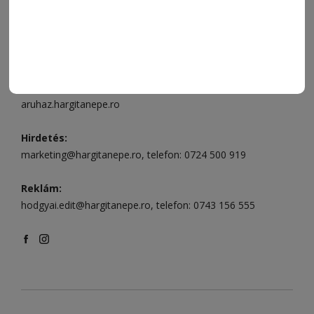
496
Csíkszereda szerkesztőség:
Márton Áron utca 21. szám
Székelyudvarhely:
Vár utca 5 szám
, telefon:
0738 823 219
e-mail:
aruhaz@hargitanepe.ro
Online ügyintézés és webáruház:
aruhaz.hargitanepe.ro
Hirdetés:
marketing@hargitanepe.ro
, telefon:
0724 500 919
Reklám:
hodgyai.edit@hargitanepe.ro
, telefon:
0743 156 555