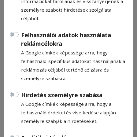
információkat tároljanak és visszanyerjenek a
személyre szabott hirdetések szolgálata
céljából.
Felhasználói adatok használata
A külföldön élő román
reklámcélokra
állampolgárok szavazását
A Google címkék képessége arra, hogy
érintő eljárásügyi pontosítást
felhasználó-specifikus adatokat használjanak a
közöltek
reklámozás céljából történő célzásra és
személyre szabásra.
Hírszerkesztő: Kiss Előd-Gergely
Hirdetés személyre szabása
2024. október 14., 9:14
Becsült olvasási idő: Kevesebb mint egy perc
A Google címkék képessége arra, hogy a
felhasználó érdekei és viselkedése alapján
személyre szabják a hirdetéseket.