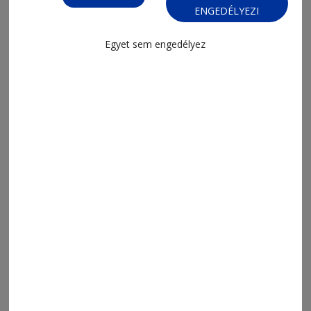
ENGEDÉLYEZI
Egyet sem engedélyez
2026. május 5., 7:15
Néhány szavazaton múlik a kormány
sorsa
2026. április 29., 21:15
Pályaválasztás tudatosan