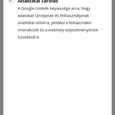
Analitikai tárolás
A Google címkék képessége arra, hogy
adatokat tároljanak és felhasználjanak
analitikai célokra, például a felhasználói
interakciók és a webhely teljesítményének
követésére.
Illusztráció
Fotó: László F. Csaba
Állítsa be, hogy a Google-
találatokban a Hargita Népe elöl
legyen!
A külföldön élő román állampolgároknak az
állandó választói névjegyzékbe való felvételére