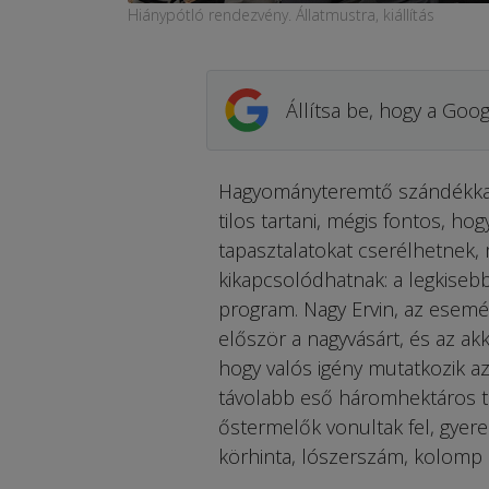
Hiánypótló rendezvény. Állatmustra, kiállítás
Állítsa be, hogy a Goog
Hagyományteremtő szándékkal s
tilos tartani, mégis fontos, h
tapasztalatokat cserélhetnek, 
kikapcsolódhatnak: a legkiseb
program. Nagy Ervin, az esemén
először a nagyvásárt, és az ak
hogy valós igény mutatkozik az 
távolabb eső háromhektáros t
őstermelők vonultak fel, gyere
körhinta, lószerszám, kolomp 