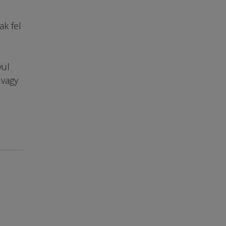
ak fel
vül
 vagy