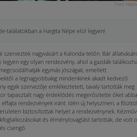
Fotó: Hadn
le-találatokban a Hargita Népe elöl legyen!
zerveztek nagyvásárt a Ka­londa-tetőn. Bár állatvásár
ogy legyen egy olyan rendezvény, ahol a gazdák találkozh
megcsodálhatják egymás jószágait, emellett
bektől a legnagyobbakig mindenkinek akadt kedvező
y egyik szervezője emlékeztetett, tavaly tartották meg
kor tapasztalt nagy érdeklődés megerősítette őket abba
effajta rendezvények iránt. Idén új helyszínen, a főúttó
erületen biztosítottak helyet a rendezvénynek. Kézműv
kfoglalkozásokat és élménylovaglást tartottak, de volt o
és csengő.