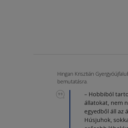
Hingan Krisztián Gyer­gyó­újfalu
bemutatásra.
– Hobbiból tart
állatokat, nem 
egyedből áll az
Húsjuhok, sokk