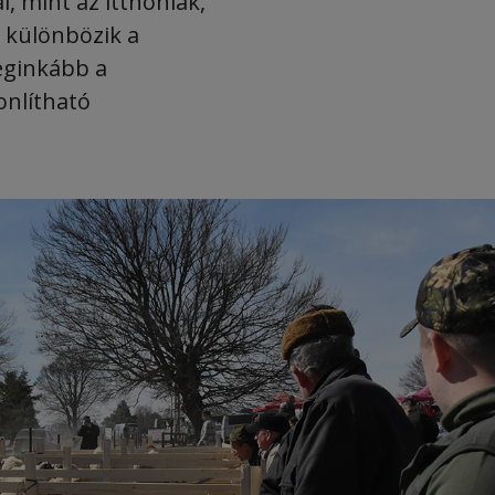
, mint az itthoniak,
s különbözik a
eginkább a
nlítható