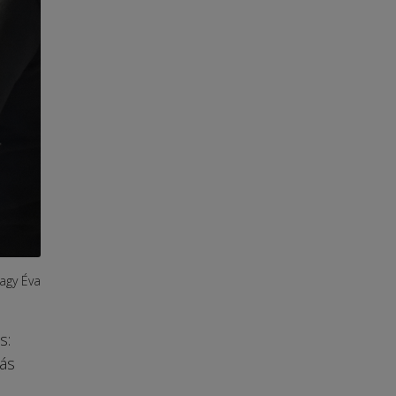
agy Éva
s:
ás