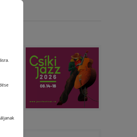
Ka­
ásra.
edése
áljanak