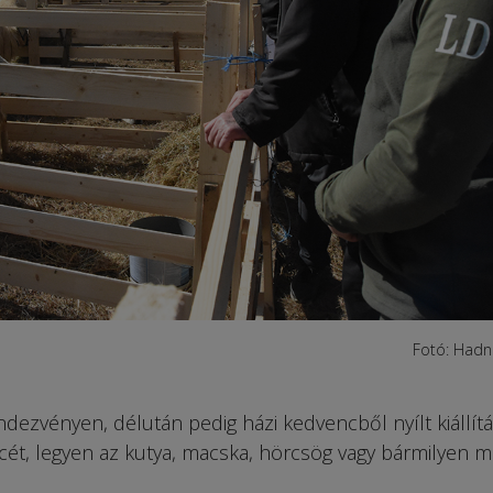
Fotó: Hadn
ndezvényen, délután pedig házi kedvencből nyílt kiállítá
ét, legyen az kutya, macska, hörcsög vagy bármilyen m