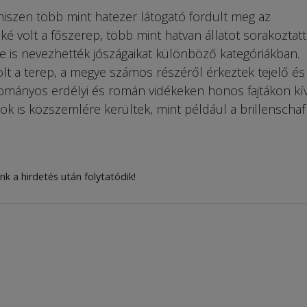
hiszen több mint hatezer látogató fordult meg az
 volt a főszerep, több mint hatvan állatot sorakoztatt
e is nevezhették jószágaikat különböző kategóriákban.
lt a terep, a megye számos részéről érkeztek tejelő és
yományos erdélyi és román vidékeken honos fajtákon kí
k is közszemlére kerültek, mint például a brillenschaf
nk a hirdetés után folytatódik!