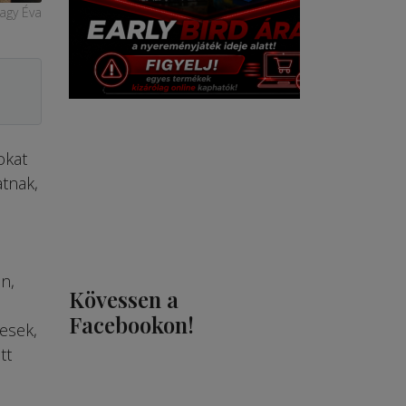
agy Éva
okat
atnak,
n,
Kövessen a
l
Facebookon!
esek,
tt