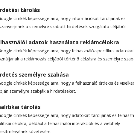
rdetési tárolás
Google címkék képessége arra, hogy információkat tároljanak és
szanyerjenek a személyre szabott hirdetések szolgálata céljából.
 a régi hagyományok
lhasználói adatok használata reklámcélokra
Google címkék képessége arra, hogy felhasználó-specifikus adatokat
 hangulatát próbálták meg­idézni a hétvégén a 
sználjanak a reklámozás céljából történő célzásra és személyre szab
dezvénnyel: állatszépségverseny, fajtamustra és
at.
rdetés személyre szabása
Google címkék képessége arra, hogy a felhasználó érdekei és viselk
apján személyre szabják a hirdetéseket.
alitikai tárolás
Google címkék képessége arra, hogy adatokat tároljanak és felhaszn
litikai célokra, például a felhasználói interakciók és a webhely
ljesítményének követésére.