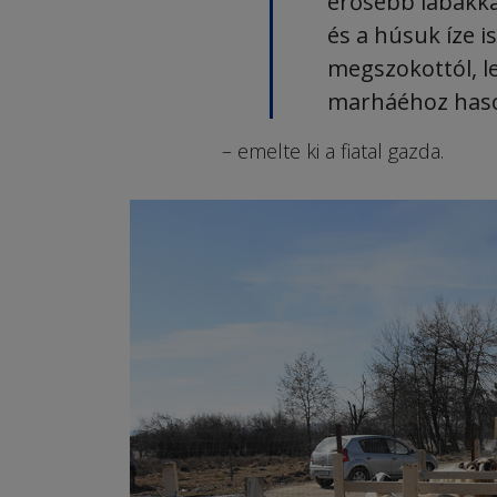
erősebb lábakkal
és a húsuk íze i
megszokottól, l
marháéhoz haso
– emelte ki a fiatal gazda.