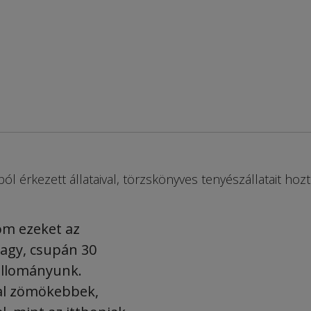
ból érkezett állataival, törzskönyves tenyészállatait hozt
om ezeket az
nagy, csupán 30
 állományunk.
al zömökebbek,