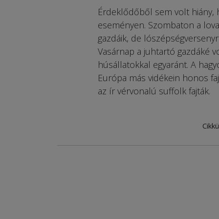
Érdeklődőből sem volt hiány, 
eseményen. Szombaton a lovaké
gazdáik, de lószépségversenyr
Vasárnap a juhtartó gazdáké vo
húsállatokkal egyaránt. A hag
Európa más vidékein honos fajo
az ír vérvonalú suffolk fajták.
Cikkü