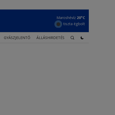
Borszék
16°C
tiszta égbolt
GYÁSZJELENTŐ
ÁLLÁSHIRDETÉS