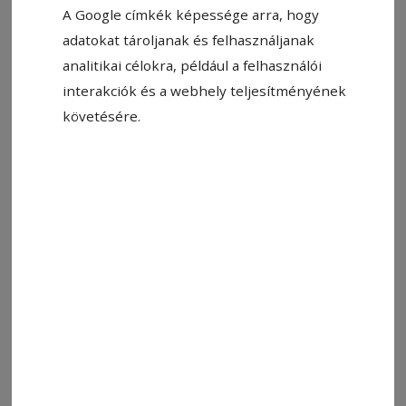
A Google címkék képessége arra, hogy
adatokat tároljanak és felhasználjanak
analitikai célokra, például a felhasználói
interakciók és a webhely teljesítményének
követésére.
Fotó: Villám-Fulger Önkéntes Tűzoltó Egyesület
Állítsa be, hogy a Google-
találatokban a Hargita Népe elöl
legyen!
Tóba esett nagy értékű telefon keresésére
kérték fel Székely­szenterzsébeten a
Székelykeresztúri Villám-Fulger Önkéntes