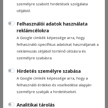
személyre szabott hirdetések szolgálata
céljából.
Felhasználói adatok használata
Tóba esett telefont hoztak fel a
reklámcélokra
A Google címkék képessége arra, hogy
búvárok
felhasználó-specifikus adatokat használjanak a
reklámozás céljából történő célzásra és
HN-információ
személyre szabásra.
2026. május 28., 11:17
Hirdetés személyre szabása
A Google címkék képessége arra, hogy a
felhasználó érdekei és viselkedése alapján
személyre szabják a hirdetéseket.
Analitikai tárolás