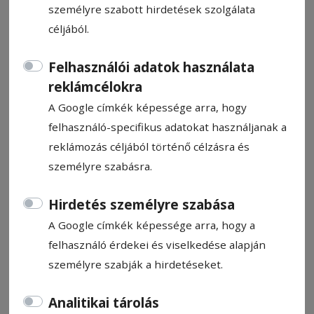
személyre szabott hirdetések szolgálata
céljából.
Felhasználói adatok használata
reklámcélokra
Teherautóval ütközött a vonat
A Google címkék képessége arra, hogy
felhasználó-specifikus adatokat használjanak a
Pál Emil
reklámozás céljából történő célzásra és
2026. június 4., 10:48
személyre szabásra.
Hirdetés személyre szabása
A Google címkék képessége arra, hogy a
felhasználó érdekei és viselkedése alapján
személyre szabják a hirdetéseket.
Analitikai tárolás