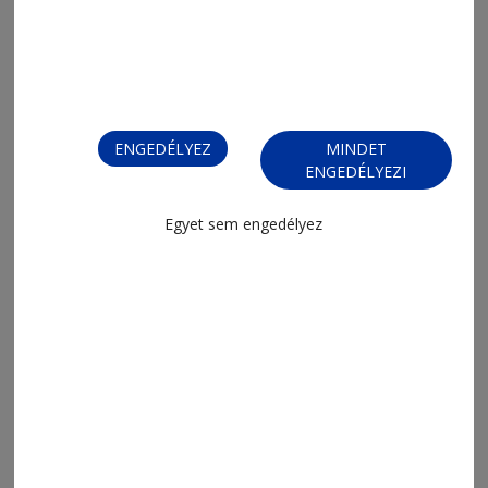
ENGEDÉLYEZ
MINDET
2026. augusztus 4., 8:17
ENGEDÉLYEZI
Érik a gyümölcs, szaporodnak a
riasztások
Egyet sem engedélyez