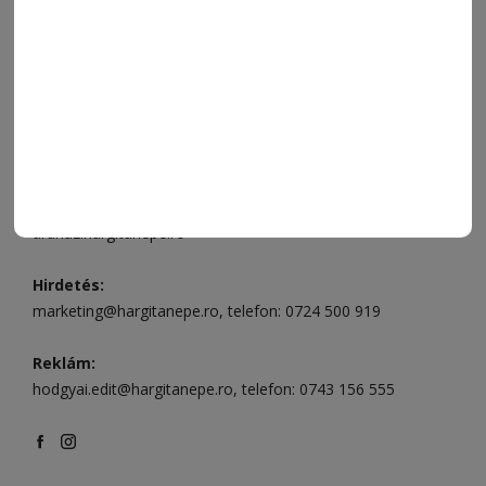
Ügyfélszolgálat (apróhirdetések, előfizetések)
Csíkszereda üzlet:
Csíki Mozi épülete
, telefon:
0728 001
496
Csíkszereda szerkesztőség:
Márton Áron utca 21. szám
Székelyudvarhely:
Vár utca 5 szám
, telefon:
0738 823 219
e-mail:
aruhaz@hargitanepe.ro
Online ügyintézés és webáruház:
aruhaz.hargitanepe.ro
Hirdetés:
marketing@hargitanepe.ro
, telefon:
0724 500 919
Reklám:
hodgyai.edit@hargitanepe.ro
, telefon:
0743 156 555