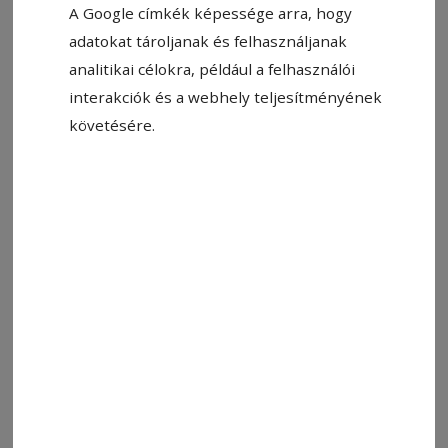
A Google címkék képessége arra, hogy
Fotó: Szakács-Paál István/Fb
adatokat tároljanak és felhasználjanak
analitikai célokra, például a felhasználói
interakciók és a webhely teljesítményének
Állítsa be, hogy a Google-
követésére.
találatokban a Hargita Népe elöl
legyen!
Baleset történt szerda délután
Székelyudvarhelyen, a Hunyadi János utcában.
Katona Loránd, a helyi rendőrség kinevezett
vezetője lapunknak elmondta: egy teherautó
utánfutójának ütközött az Udvarhelyről
Felsőboldogfalva irányába tartó vonat.
Az ütközés során nem történt személyi sérülés,
a hatóságok vizsgálják a baleset pontos