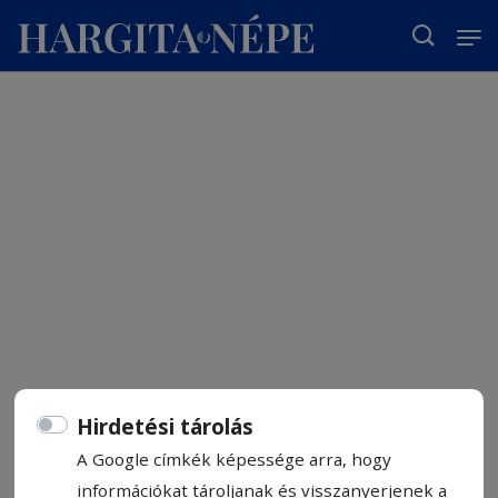
T
Hirdetési tárolás
A Google címkék képessége arra, hogy
információkat tároljanak és visszanyerjenek a