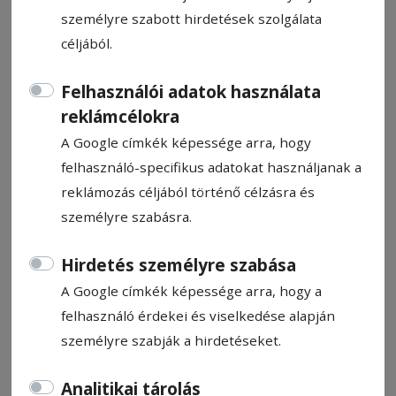
személyre szabott hirdetések szolgálata
céljából.
Felhasználói adatok használata
Nem gurul el a labda
reklámcélokra
Kápolnásfaluban
A Google címkék képessége arra, hogy
felhasználó-specifikus adatokat használjanak a
reklámozás céljából történő célzásra és
Tankó Éva-Eliza
személyre szabásra.
2026. április 29., 17:47
Hirdetés személyre szabása
A Google címkék képessége arra, hogy a
felhasználó érdekei és viselkedése alapján
személyre szabják a hirdetéseket.
Analitikai tárolás