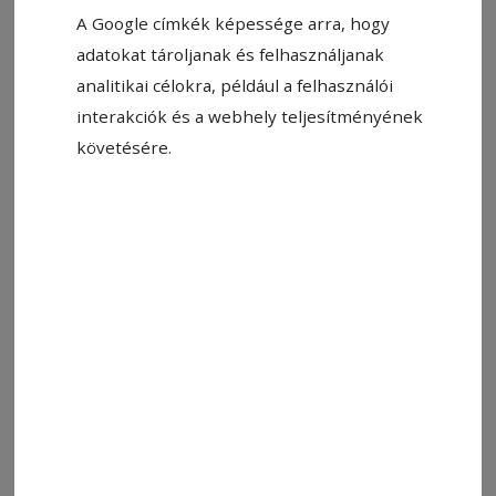
A Google címkék képessége arra, hogy
adatokat tároljanak és felhasználjanak
analitikai célokra, például a felhasználói
interakciók és a webhely teljesítményének
követésére.
Fotó: Benedek László
Állítsa be, hogy a Google-
találatokban a Hargita Népe elöl
legyen!
Új kerítést építettek a kápolnásfalusi általános
iskola futballpályája köré. A munkálatok ősszel
kezdődtek, és már csak az utolsó simítások
vannak hátra. A felújítás a gyermekek