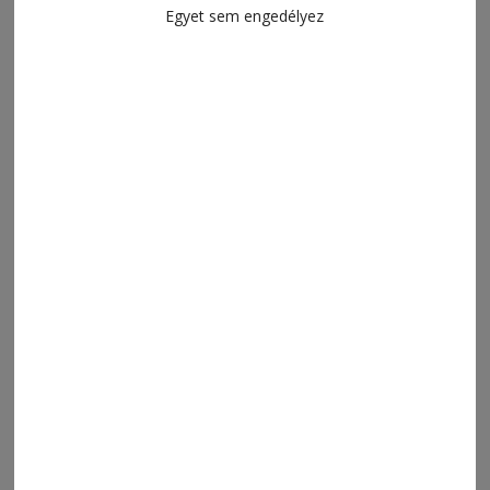
Egyet sem engedélyez
2026. augusztus 4., 8:17
Érik a gyümölcs, szaporodnak a
riasztások
2026. augusztus 3., 14:45
Figyelnek az új kamerák