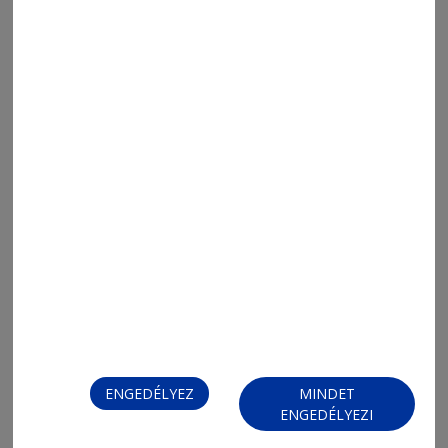
2026. augusztus 5., 10:45
Megcélozzák a dobogót
ENGEDÉLYEZ
MINDET
ENGEDÉLYEZI