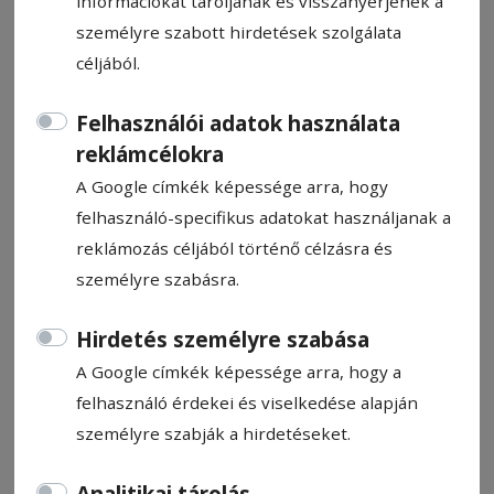
információkat tároljanak és visszanyerjenek a
személyre szabott hirdetések szolgálata
céljából.
Felhasználói adatok használata
Medvejárás „minden
reklámcélokra
méretben” Székelyudvarhelyen
A Google címkék képessége arra, hogy
felhasználó-specifikus adatokat használjanak a
reklámozás céljából történő célzásra és
Pál Emil
2026. június 8., 8:38
személyre szabásra.
Hirdetés személyre szabása
A Google címkék képessége arra, hogy a
felhasználó érdekei és viselkedése alapján
személyre szabják a hirdetéseket.
Analitikai tárolás