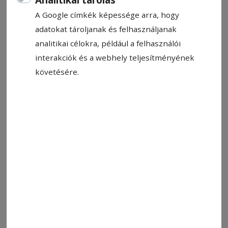
A Google címkék képessége arra, hogy
adatokat tároljanak és felhasználjanak
analitikai célokra, például a felhasználói
interakciók és a webhely teljesítményének
követésére.
Fotó: Képernyőmentés: Dávid Endre/Fb
Állítsa be, hogy a Google-
találatokban a Hargita Népe elöl
legyen!
Hétvégén többszöri RO-Alert-riasztás
figyelmeztette a székelyudvarhelyi és
környékbeli lakosokat, miután medvék jelenlétét