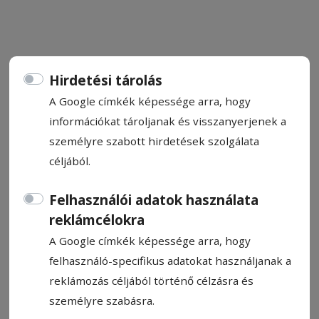
Hirdetési tárolás
Közösségközeli karrier: a Lidl
A Google címkék képessége arra, hogy
Románia üzletvezető-
információkat tároljanak és visszanyerjenek a
helyettest keres Szovátára és
személyre szabott hirdetések szolgálata
Székelykeresztúrra
céljából.
Felhasználói adatok használata
Támogatott tartalom.
reklámcélokra
A Google címkék képessége arra, hogy
2026. május 22., 8:45
felhasználó-specifikus adatokat használjanak a
reklámozás céljából történő célzásra és
személyre szabásra.