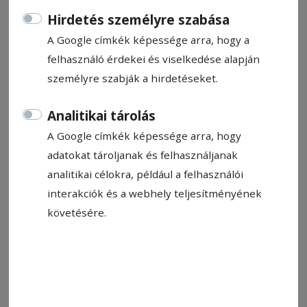
Hirdetés személyre szabása
A Google címkék képessége arra, hogy a
felhasználó érdekei és viselkedése alapján
személyre szabják a hirdetéseket.
Analitikai tárolás
A Google címkék képessége arra, hogy
adatokat tároljanak és felhasználjanak
Fotó: Lidl Románia
analitikai célokra, például a felhasználói
interakciók és a webhely teljesítményének
Állítsa be, hogy a Google-
követésére.
találatokban a Hargita Népe elöl
legyen!
A karrier új szakasza akár otthonod közelében