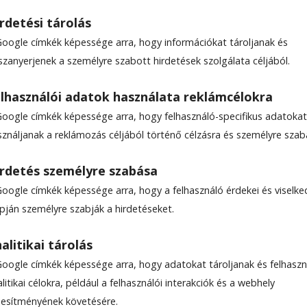
rdetési tárolás
Google címkék képessége arra, hogy információkat tároljanak és
szanyerjenek a személyre szabott hirdetések szolgálata céljából.
isváros ellen
lhasználói adatok használata reklámcélokra
Google címkék képessége arra, hogy felhasználó-specifikus adatokat
elvű havilapját, a Keresz­túri Kisvárost támadta 
sználjanak a reklámozás céljából történő célzásra és személyre szab
az diszkriminálja a helyi román lakosságot azáltal
ommunikál. A polgármester kijelentette, a hivat
rdetés személyre szabása
elyi önkormányzat a havilap felelős szerkesztője
Google címkék képessége arra, hogy a felhasználó érdekei és viselk
apján személyre szabják a hirdetéseket.
alitikai tárolás
Google címkék képessége arra, hogy adatokat tároljanak és felhaszn
litikai célokra, például a felhasználói interakciók és a webhely
ljesítményének követésére.