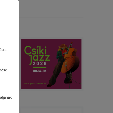
meg
ásra.
,
al
 és
edése
áljanak