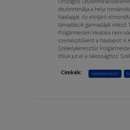
Országos Diszkriminációellenes
diszkriminálja a helyi románoka
havilapját. Az elöljáró elmondt
támadások garmadáját intéző T
Polgármesteri Hivatala nem vád
szerkesztőként a havilapot. A K
Székelykeresztúr Polgármester
tőlük jut el a lakossághoz. Sz
Címkék:
Székelykeresztúr
k