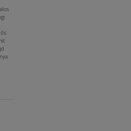
alos
gi
lős
it
jd
nya.