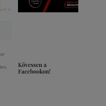
úr P. H.
nor
Kövessen a
len,
Facebookon!
k