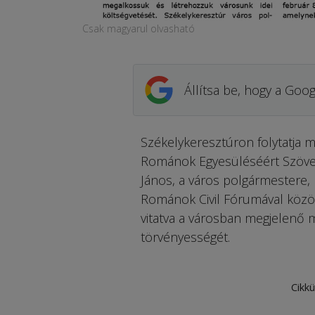
Csak magyarul olvasható
Állítsa be, hogy a Goog
Székelykeresztúron folytatja m
Románok Egyesüléséért Szövet
János, a város polgármestere, 
Románok Civil Fórumával közös
vitatva a városban megjelenő m
törvényességét.
Cikkü