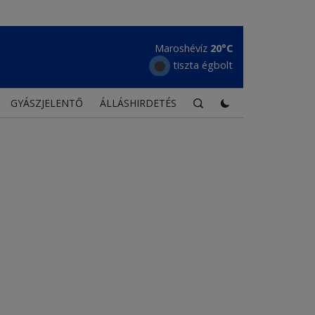
Borszék
17°C
tiszta égbolt
GYÁSZJELENTŐ
ÁLLÁSHIRDETÉS