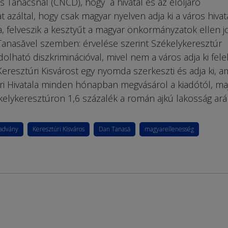
 Tanácsnál (CNCD), hogy a hivatal és az elöljáró
t azáltal, hogy csak magyar nyelven adja ki a város hivat
a, felveszik a kesztyűt a magyar önkormányzatok ellen jo
anasăvel szemben: érvelése szerint Székelykeresztúr
olható diszkriminációval, mivel nem a város adja ki fele
eresztúri Kisvárost egy nyomda szerkeszti és adja ki, am
i Hivatala minden hónapban megvásárol a kiadótól, ma
ékelykeresztúron 1,6 százalék a román ajkú lakosság ará
iadvány
Keresz­túri Kisváros
Dan Tanasă
magyarellenesség