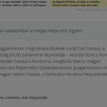
Fotó: Székelykereszt
le-találatokban a Hargita Népe elöl legyen!
agyarellenes meg­nyilvánulásainak sorát Dan Tanasă, a
ség (AUR) parlamenti képviselője – közölte Koncz Hu
miután Ta­na­să a Kovászna, Hargita és Maros megyei
en tett feljelentést Székelykeresztúr polgármestere el
agyar nyelvű havilap, a Keresztúri Kisváros helyzeténe
nk a hirdetés után folytatódik!