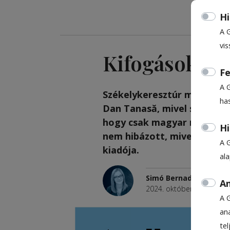
Hi
A 
vis
Kifogások a K
Fe
A 
Székelykeresztúr magyar ny
ha
Dan Tanasă, mivel szerinte 
hogy csak magyar nyelven k
Hi
nem hibázott, mivel nem a h
A 
kiadója.
al
Simó Bernadette
An
2024. október 23., 12:08
A 
ana
te