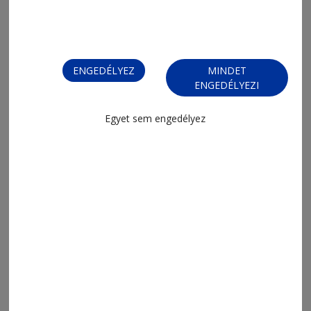
ENGEDÉLYEZ
MINDET
ENGEDÉLYEZI
Egyet sem engedélyez
2026. augusztus 6., 8:04
Váradi Gáborra emlékeztek