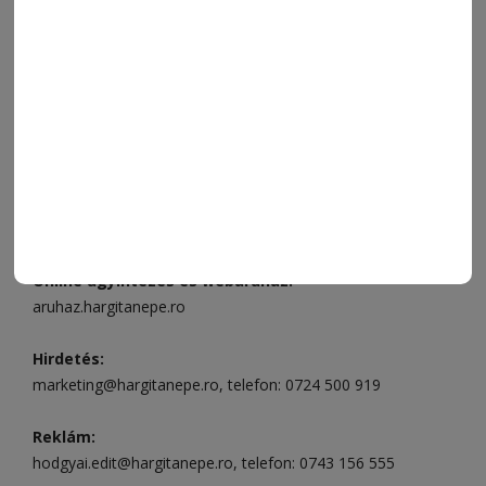
ELÉRHETŐSÉGEK
Ügyfélszolgálat (apróhirdetések, előfizetések)
Csíkszereda üzlet:
Csíki Mozi épülete
, telefon:
0728 001
496
Csíkszereda szerkesztőség:
Márton Áron utca 21. szám
Székelyudvarhely:
Vár utca 5 szám
, telefon:
0738 823 219
e-mail:
aruhaz@hargitanepe.ro
Online ügyintézés és webáruház:
aruhaz.hargitanepe.ro
Hirdetés:
marketing@hargitanepe.ro
, telefon:
0724 500 919
Reklám:
hodgyai.edit@hargitanepe.ro
, telefon:
0743 156 555