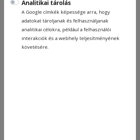
Analitikai tárolás
2024. február 10., 11:16
A Google címkék képessége arra, hogy
adatokat tároljanak és felhasználjanak
analitikai célokra, például a felhasználói
interakciók és a webhely teljesítményének
követésére.
Két személy sérült meg, kórházba szállították őket
Fotó: Hodgyai István
Állítsa be, hogy a Google-