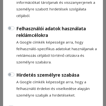
információkat tároljanak és visszanyerjenek a
személyre szabott hirdetések szolgálata
céljából.
Felhasználói adatok használata
Két közúti baleset néhány óra
reklámcélokra
leforgása alatt
A Google címkék képessége arra, hogy
felhasználó-specifikus adatokat használjanak a
Oszlopnak ütközött egy autó Csíkszereda
reklámozás céljából történő célzásra és
csicsói kijáratánál, ahol egy férfi utas
személyre szabásra.
könnyebben megsérült. Szombaton reggel
Szejkefürdőn is balesethez riasztották a
Hirdetés személyre szabása
hatóságokat, ahol hídfőnek csapódott egy
A Google címkék képessége arra, hogy a
személyautó. Utóbbinál egy nő szenvedett
felhasználó érdekei és viselkedése alapján
sérüléseket.
személyre szabják a hirdetéseket.
Pál Emil