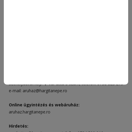
SZÍNES
IMPRESSZUM
VIDEÓ
MÉDIAAJÁNLAT
FÓRUM
JÁTÉKSZABÁLYZAT
ELÉRHETŐSÉGEK
Ügyfélszolgálat (apróhirdetések, előfizetések)
Csíkszereda üzlet:
Csíki Mozi épülete
, telefon:
0728 001
496
Csíkszereda szerkesztőség:
Márton Áron utca 21. szám
Székelyudvarhely:
Vár utca 5 szám
, telefon:
0738 823 219
e-mail:
aruhaz@hargitanepe.ro
Online ügyintézés és webáruház:
aruhaz.hargitanepe.ro
Hirdetés: