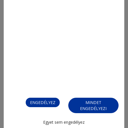
2026. augusztus 5., 9:37
Pénz kell és idő
2026. július 28., 12:02
Víz-szennyvízhálózat karbantartó
/ Vízszerelő
ENGEDÉLYEZ
MINDET
ENGEDÉLYEZI
Egyet sem engedélyez
2026. július 23., 15:01