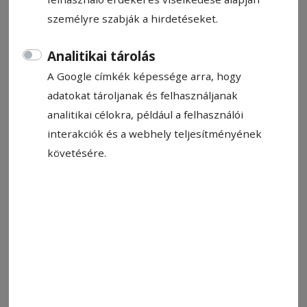
költségeket is kell fizessen.
személyre szabják a hirdetéseket.
Analitikai tárolás
Pál Emil
2025. július 8., 12:10
A Google címkék képessége arra, hogy
adatokat tároljanak és felhasználjanak
analitikai célokra, például a felhasználói
interakciók és a webhely teljesítményének
követésére.
Fotó: Hodgyai István
Állítsa be, hogy a Google-