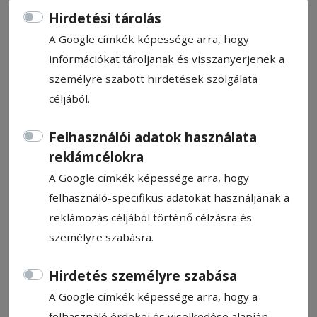
Hirdetési tárolás
A Google címkék képessége arra, hogy
információkat tároljanak és visszanyerjenek a
személyre szabott hirdetések szolgálata
Jogerős ítélet a Macops Kft.
céljából.
javára
Felhasználói adatok használata
Jogerős bírósági döntés született a
reklámcélokra
szejkefürdői szennyvízhálózat kiépítési
A Google címkék képessége arra, hogy
munkálataival kapcsolatos persorozatban,
felhasználó-specifikus adatokat használjanak a
ami az eredeti kivitelező Macops Kft. és
reklámozás céljából történő célzásra és
Székelyudvarhely városa, egyben előző
személyre szabásra.
polgármestere, Gálfi Árpád között zajlott.
Az ítélet szerint a város egy 400 ezer lejes
Hirdetés személyre szabása
tartozás mellett közel 300 ezer lejnyi
A Google címkék képessége arra, hogy a
kamatot, perköltséget és egyéb
felhasználó érdekei és viselkedése alapján