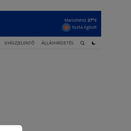
Maroshévíz
27°C
tiszta égbolt
GYÁSZJELENTŐ
ÁLLÁSHIRDETÉS