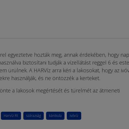
rel egyeztetve hozták meg, annak érdekében, hogy nap
asználva biztosítani tudják a vízellátást reggel 6 és est
em ürülnek. A HARVíz arra kéri a lakosokat, hogy az ivóv
tekre használják, és ne öntözzék a kerteket.
zönte a lakosok megértését és türelmét az átmeneti
Harvíz Rt
szárazság
kánikula
ivóvíz