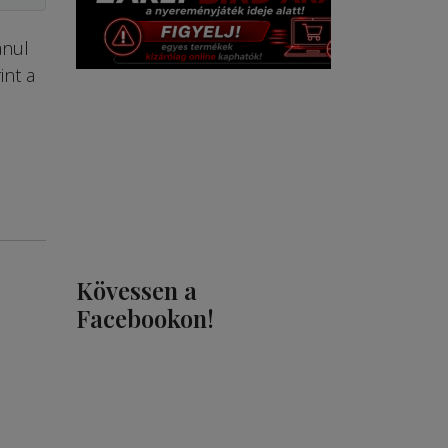
anul
int a
Kövessen a
Facebookon!