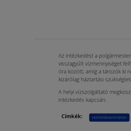
Az intézkedést a polgármester
visszagyűlt vízmennyiséget felh
óra között, amíg a tározók ki n
kizárólag háztartási szükségle
A helyi vízszolgáltató megkös
intézkedés kapcsán.
Címkék:
Homoródszentmárton