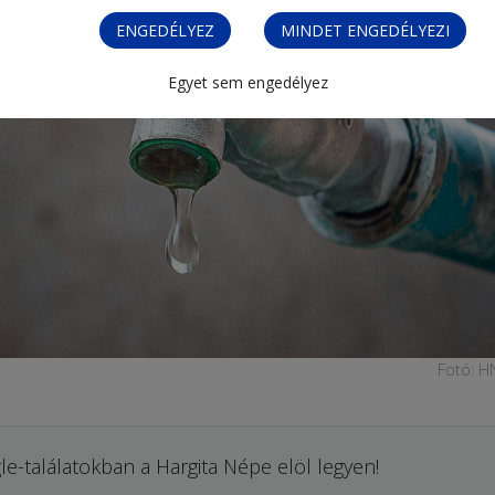
ENGEDÉLYEZ
MINDET ENGEDÉLYEZI
Egyet sem engedélyez
Fotó: H
le-találatokban a Hargita Népe elöl legyen!