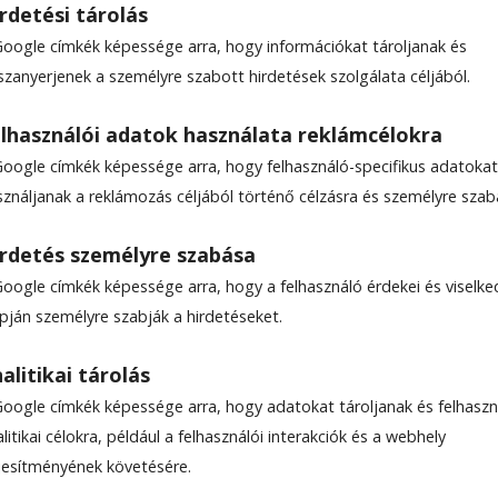
rdetési tárolás
Google címkék képessége arra, hogy információkat tároljanak és
szanyerjenek a személyre szabott hirdetések szolgálata céljából.
márton: a nagy száraz
lhasználói adatok használata reklámcélokra
Google címkék képessége arra, hogy felhasználó-specifikus adatokat
zza az ivóvíz-szolgáltatá
sználjanak a reklámozás céljából történő célzásra és személyre szab
rdetés személyre szabása
Google címkék képessége arra, hogy a felhasználó érdekei és viselk
apján személyre szabják a hirdetéseket.
alitikai tárolás
Google címkék képessége arra, hogy adatokat tároljanak és felhaszn
litikai célokra, például a felhasználói interakciók és a webhely
ljesítményének követésére.