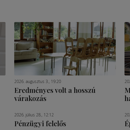
2026. augusztus 3., 19:20
202
Eredményes volt a hosszú
M
várakozás
h
2026. július 28., 12:12
202
Pénzügyi felelős
É