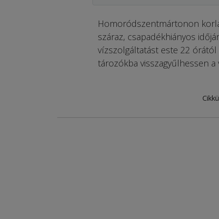
Homoródszentmártonon korlátoz
száraz, csapadékhiányos időjá
vízszolgáltatást este 22 órától
tározókba visszagyűlhessen a v
Cikkü