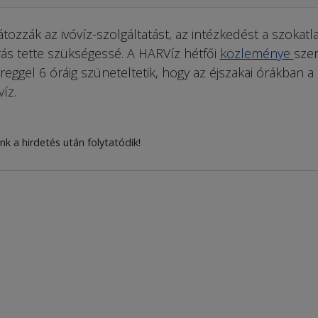
zák az ivóvíz-szolgáltatást, az intézkedést a szokatl
rás tette szükségessé. A HARVíz hétfői
közleménye
szer
 reggel 6 óráig szüneteltetik, hogy az éjszakai órákban a
íz.
nk a hirdetés után folytatódik!