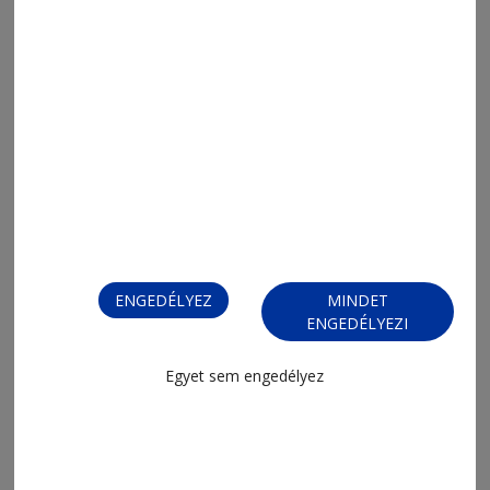
2026. július 27., 11:05
Idegsebészeti rendelés indult
Szentegyházán
ENGEDÉLYEZ
MINDET
ENGEDÉLYEZI
Egyet sem engedélyez