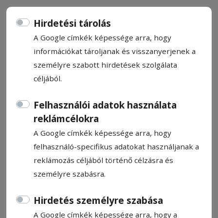
Hirdetési tárolás
A Google címkék képessége arra, hogy
információkat tároljanak és visszanyerjenek a
Gyermekek a természetben
személyre szabott hirdetések szolgálata
céljából.
Szentegyházán három iskola mintegy ezer
diákja vesz részt a Hargita-hegység
Felhasználói adatok használata
Közösségi Fejlesztési Társulásnak a
reklámcélokra
Környezetvédelmi Alaptól elnyert
A Google címkék képessége arra, hogy
ötszázezer lej értékű pályázatában,
felhasználó-specifikus adatokat használjanak a
amelynek fő témája az erdő. A gyerekek
reklámozás céljából történő célzásra és
környezettudatos nevelésére és modern
személyre szabásra.
kutatóeszközök beszerzésére fordítható az
összeg.
Hirdetés személyre szabása
A Google címkék képessége arra, hogy a