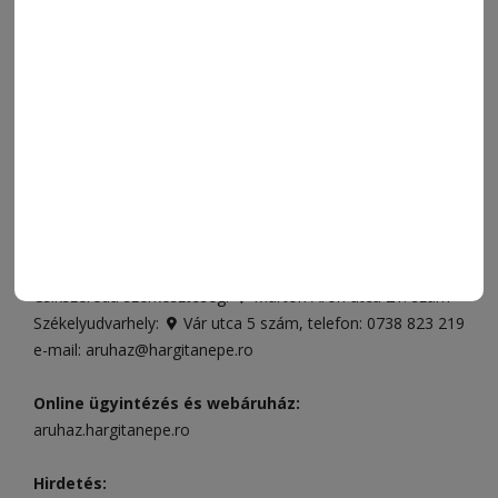
SZÍNES
IMPRESSZUM
VIDEÓ
MÉDIAAJÁNLAT
FÓRUM
JÁTÉKSZABÁLYZAT
ELÉRHETŐSÉGEK
Ügyfélszolgálat (apróhirdetések, előfizetések)
Csíkszereda üzlet:
Csíki Mozi épülete
, telefon:
0728 001
496
Csíkszereda szerkesztőség:
Márton Áron utca 21. szám
Székelyudvarhely:
Vár utca 5 szám
, telefon:
0738 823 219
e-mail:
aruhaz@hargitanepe.ro
Online ügyintézés és webáruház:
aruhaz.hargitanepe.ro
Hirdetés: