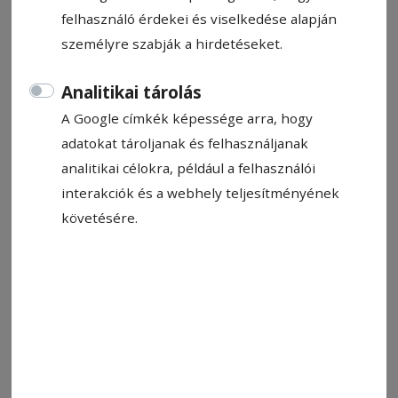
Vlaicu Lajos
felhasználó érdekei és viselkedése alapján
2024. szeptember 26., 10:36
személyre szabják a hirdetéseket.
Becsült olvasási idő: 4 perc
Analitikai tárolás
A Google címkék képessége arra, hogy
adatokat tároljanak és felhasználjanak
analitikai célokra, például a felhasználói
interakciók és a webhely teljesítményének
követésére.
Ismertették az iskolásokkal a környezetvédelmi pályázat főbb
tudnivalóit. Lehetőség a fejlődésre
Fotó: Vlaicu Lajos