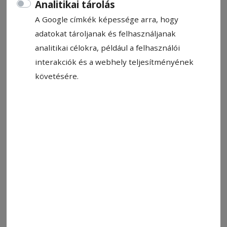
Analitikai tárolás
A Google címkék képessége arra, hogy
adatokat tároljanak és felhasználjanak
analitikai célokra, például a felhasználói
interakciók és a webhely teljesítményének
Fotó: Tankó Eliza
követésére.
Állítsa be, hogy a Google-
találatokban a Hargita Népe elöl
legyen!
A XI. Kápolnási Gazdanapon az állattartó
gazdák és az esemény iránt érdeklődők
találkoztak, hogy közösen ünnepeljék a vidéki
élet és a hagyományos gazdálkodás értékeit. A
két nap során traktoros és szekeres ügyességi