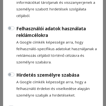
információkat tároljanak és visszanyerjenek a
személyre szabott hirdetések szolgálata
céljából.
Felhasználói adatok használata
Gazdanap Homoródlokán
reklámcélokra
A Google címkék képessége arra, hogy
Gazdanapokat tartottak a Kápolnásfaluhoz
felhasználó-specifikus adatokat használjanak a
tartozó Ho­moród­lokán a hét végén.
reklámozás céljából történő célzásra és
személyre szabásra.
Tankó Éva-Eliza
2025. október 20., 13:57
Hirdetés személyre szabása
A Google címkék képessége arra, hogy a
felhasználó érdekei és viselkedése alapján
személyre szabják a hirdetéseket.