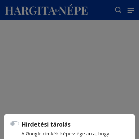
T
Hirdetési tárolás
A Google címkék képessége arra, hogy