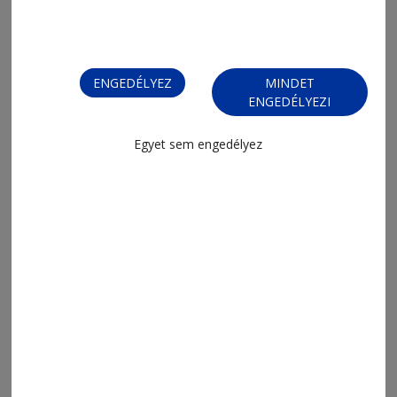
ENGEDÉLYEZ
MINDET
ENGEDÉLYEZI
Egyet sem engedélyez
2026. június 16., 8:37
3000 lej bírság bontásból származó
hulladék miatt