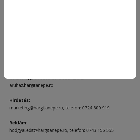
ELÉRHETŐSÉGEK
Ügyfélszolgálat (apróhirdetések, előfizetések)
Csíkszereda üzlet:
Csíki Mozi épülete
, telefon:
0728 001
496
Csíkszereda szerkesztőség:
Márton Áron utca 21. szám
Székelyudvarhely:
Vár utca 5 szám
, telefon:
0738 823 219
e-mail:
aruhaz@hargitanepe.ro
Online ügyintézés és webáruház:
aruhaz.hargitanepe.ro
Hirdetés:
marketing@hargitanepe.ro
, telefon:
0724 500 919
Reklám:
hodgyai.edit@hargitanepe.ro
, telefon:
0743 156 555