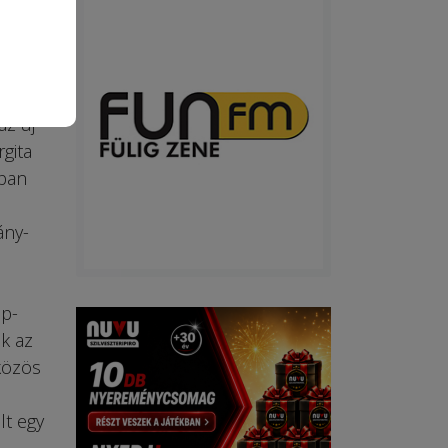
z új
gita
ában
ány-
öp-
ik az
közös
lt egy