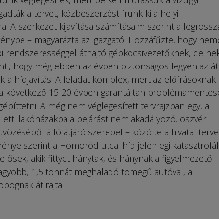
etünk véglegesnek, mert be kell mutassuk a vízügyi
adták a tervet, közbeszerzést írunk ki a helyi
a. A szerkezet kijavítása számításaim szerint a legross
énybe – magyarázta az igazgató. Hozzáfűzte, hogy nem
i rendszerességgel áthajtó gépkocsivezetőknek, de neki
inti, hogy még ebben az évben biztonságos legyen az át
k a hídjavítás. A feladat komplex, mert az előírásoknak
 a következő 15-20 évben garantáltan problémamentes
píttetni. A még nem véglegesített tervrajzban egy, a
etti lakóházakba a bejárást nem akadályozó, öszvér
özéséből álló átjáró szerepel – közölte a hivatal tervei
nye szerint a Homoród utcai híd jelenlegi katasztrofál
elősek, akik fittyet hánytak, és hánynak a figyelmezető
nagyobb, 1,5 tonnát meghaladó tömegű autóval, a
ognak át rajta.