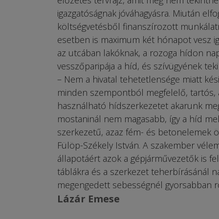
előzetes tervrajz, amit még nem tekinth
igazgatóságnak jóváhagyásra. Miután elfog
költségvetésből finanszírozott munkálatr
esetben is maximum két hónapot vesz ig
az utcában lakóknak, a rozoga hídon nap
vesszőparipája a híd, és szívügyének tek
– Nem a hivatal tehetetlensége miatt kési
minden szempontból megfelelő, tartós,
használható hídszerkezetet akarunk megé
mostaninál nem magasabb, így a híd mell
szerkezetű, azaz fém- és betonelemek ötv
Fülöp-Székely István. A szakember vélemé
állapotáért azok a gépjárművezetők is fel
táblákra és a szerkezet teherbírásánál 
megengedett sebességnél gyorsabban rob
Lázár Emese