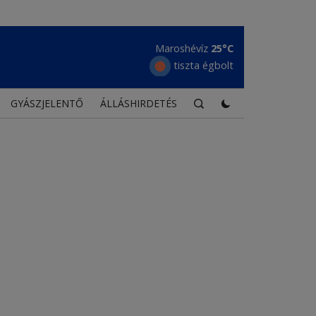
Maroshévíz
25°C
tiszta égbolt
GYÁSZJELENTŐ
ÁLLÁSHIRDETÉS