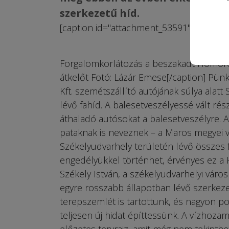
szerkezetű híd.
[caption id="attachment_53591" align="al
Forgalomkorlátozás a beszakadt Homoró
átkelőt Fotó: Lázár Emese[/caption] Pün
Kft. szemétszállító autójának súlya alat
lévő fahíd. A balesetveszélyessé vált rész
áthaladó autósokat a balesetveszélyre. A 
pataknak is neveznek – a Maros megyei víz
Székelyudvarhely területén lévő összes fo
engedélyükkel történhet, érvényes ez a 
Székely István, a székelyudvarhelyi város
egyre rosszabb állapotban lévő szerkeze
terepszemlét is tartottunk, és nagyon po
teljesen új hidat építtessünk. A vízhoz