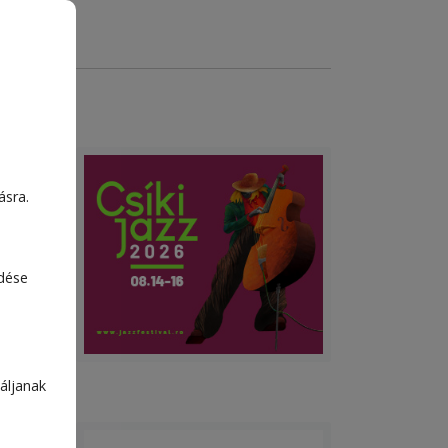
ásra.
edése
áljanak