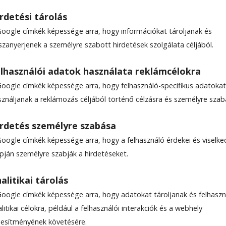
rdetési tárolás
Google címkék képessége arra, hogy információkat tároljanak és
szanyerjenek a személyre szabott hirdetések szolgálata céljából.
Homoród utcai hidat
lhasználói adatok használata reklámcélokra
Google címkék képessége arra, hogy felhasználó-specifikus adatokat
sználjanak a reklámozás céljából történő célzásra és személyre szab
rdetés személyre szabása
Google címkék képessége arra, hogy a felhasználó érdekei és viselk
apján személyre szabják a hirdetéseket.
le-találatokban a Hargita Népe elöl legyen!
alitikai tárolás
, már csak a Maros Megyei Regionális
Google címkék képessége arra, hogy adatokat tároljanak és felhaszn
intson. Ha minden a terv szerint alakul,
litikai célokra, például a felhasználói interakciók és a webhely
ékelyudvarhelyen a felújított
ljesítményének követésére.