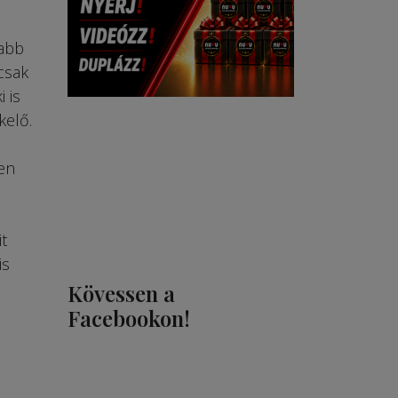
zabb
csak
 is
kelő.
en
t
is
Kövessen a
Facebookon!