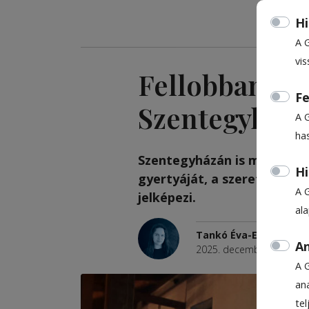
Hi
A 
vis
Fellobbant a 
Fe
Szentegyház
A 
ha
Szentegyházán is meggyújt
Hi
gyertyáját, a szeretet láng
A 
jelképezi.
al
Tankó Éva-Eliza
An
2025. december 22., 10:3
A 
ana
te