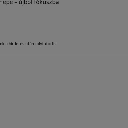
nepe – újból fókuszba
nk a hirdetés után folytatódik!