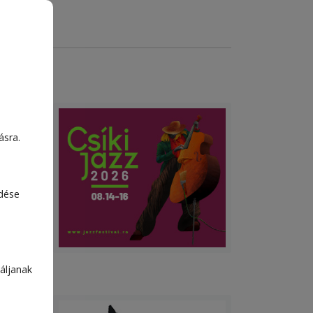
ásra.
edése
áljanak