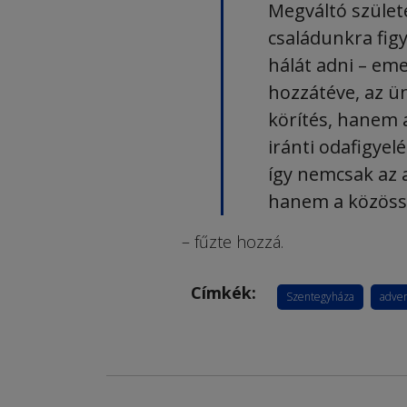
Megváltó szület
családunkra figy
hálát adni – eme
hozzátéve, az 
körítés, hanem 
iránti odafigyelé
így nemcsak az 
hanem a közöss
– fűzte hozzá.
Címkék:
Szentegyháza
adve