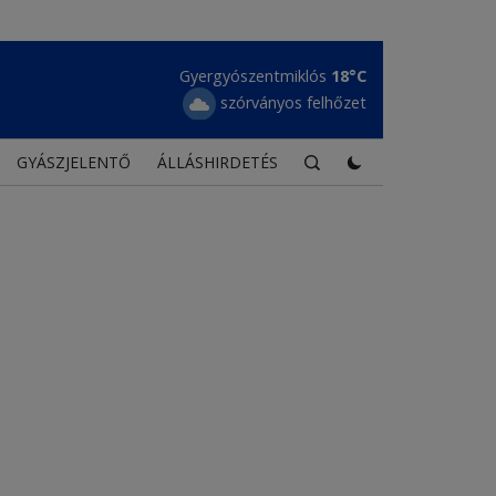
Maroshévíz
20°C
kevés felhő
GYÁSZJELENTŐ
ÁLLÁSHIRDETÉS