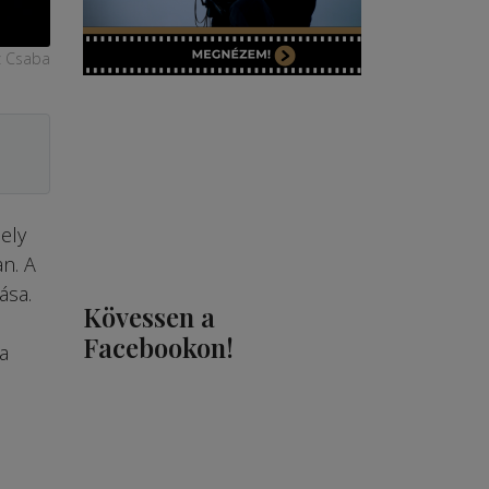
z Csaba
ely
n. A
ása.
Kövessen a
Facebookon!
a