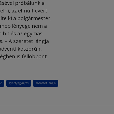
ésével próbálunk a
elni, az elmúlt évért
lte ki a polgármester,
ünnep lényege nem a
a hit és az egymás
s. – A szeretet lángja
adventi koszorún,
égben is fellobbant
nt
gyertyagyújtás
szeretet lángja