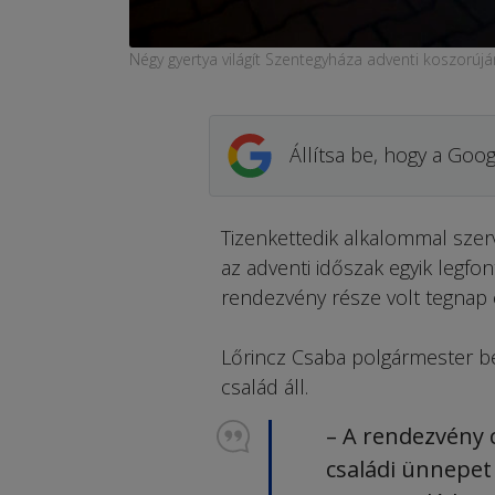
Négy gyertya világít Szentegyháza adventi koszorújá
Állítsa be, hogy a Goog
Tizenkettedik alkalommal szer
az adventi időszak egyik legf
rendezvény része volt tegnap 
Lőrincz Csaba polgármester 
család áll.
– A rendezvény c
családi ünnepet