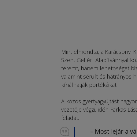
Mint elmondta, a Karácsonyi K
Szent Gellért Alapítvánnyal k
teremt, hanem lehetőséget biz
valamint sérült és hátrányos he
kínálhatják portékáikat.
A közös gyertyagyújtást hagyo
vezetője végzi, idén Farkas Lás
feladat.
– Most lejár a vá