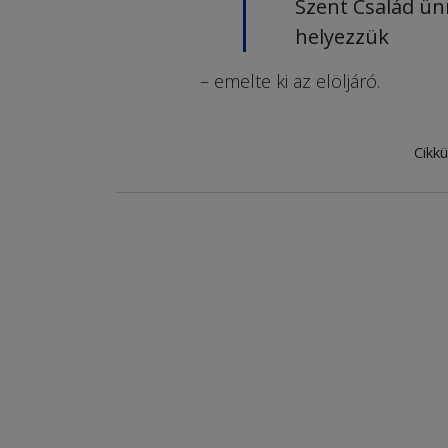
Szent Család ün
helyezzük
– emelte ki az elöljáró.
Cikkü