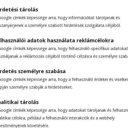
rdetési tárolás
Google címkék képessége arra, hogy információkat tároljanak és
szanyerjenek a személyre szabott hirdetések szolgálata céljából.
szeretet lángja
lhasználói adatok használata reklámcélokra
án
Google címkék képessége arra, hogy felhasználó-specifikus adatokat
sználjanak a reklámozás céljából történő célzásra és személyre szab
ották tegnap este az adventi koszorú negyedik
rdetés személyre szabása
ját, amely a karácsonyi várakozás beteljesedését
Google címkék képessége arra, hogy a felhasználó érdekei és viselk
apján személyre szabják a hirdetéseket.
alitikai tárolás
5
Google címkék képessége arra, hogy adatokat tároljanak és felhaszn
litikai célokra, például a felhasználói interakciók és a webhely
ljesítményének követésére.