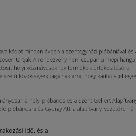
avalkádot minden évben a szentegyházi plébániával és 
özösen tartják. A rendezvény nem csupán ünnepi hangul
tosít helyi kézműveseknek termékeik értékesítésére,
lyzetű közösségek tagjainak arra, hogy karitatív jellegge
mányosan a helyi plébános és a Szent Gellért Alapítván
zló plébánosra és György Attila alapítványi vezetőre hár
rakozási idő, és a