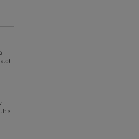
a
atot
l
y
ult a