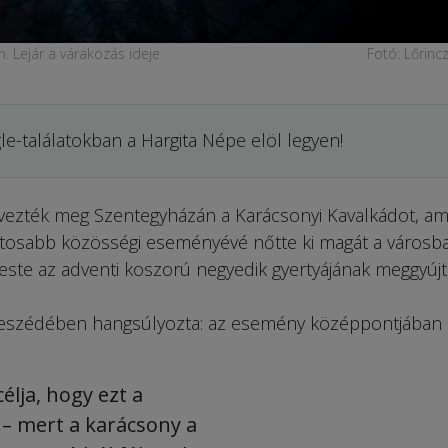
n. Lejár a várakozás ideje
Fotó: Lőrinc
le-találatokban a Hargita Népe elöl legyen!
vezték meg Szent­egyházán a Kará­csonyi Kavalkádot, am
ontosabb közösségi eseményévé nőtte ki magát a városba
este az adventi koszorú negyedik gyertyájának meggyújt
beszédében hangsúlyozta: az esemény középpontjában 
élja, hogy ezt a
 – mert a karácsony a