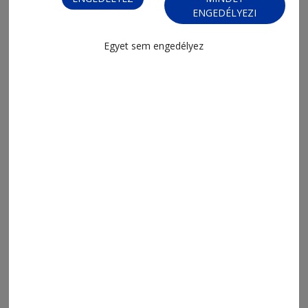
ENGEDÉLYEZI
Egyet sem engedélyez
2026. augusztus 7., 12:04
Hamarosan birtokba veszi a város a
Csillagvizsgálót
2026. augusztus 7., 11:35
Pénz helyett tudást is fel lehet ajánlani