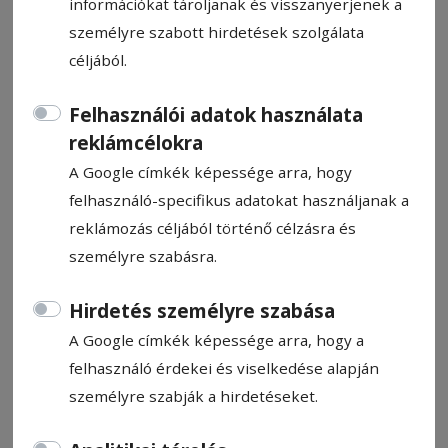
információkat tároljanak és visszanyerjenek a
személyre szabott hirdetések szolgálata
céljából.
Felhasználói adatok használata
Fákat döntött a vihar az
reklámcélokra
úttestre
A Google címkék képessége arra, hogy
felhasználó-specifikus adatokat használjanak a
Több fát döntött az úttestre a vihar
reklámozás céljából történő célzásra és
Székelyudvarhelyen, a helyi hivatásos
személyre szabásra.
tűzoltók megpróbálják eltávolítani őket –
közölte kedd este a Hargita megyei
Hirdetés személyre szabása
katasztrófavédelmi felügyelőség. Frissítés!
A Google címkék képessége arra, hogy a
A 13B jelzésű országút Parajdtól a Bucsin-
felhasználó érdekei és viselkedése alapján
tetőig tartó szakaszán is több fa dőlt az
személyre szabják a hirdetéseket.
úttestre a vihar miatt.