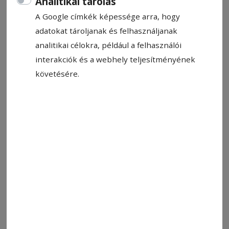
Analitikai tárolás
Hírszerkesztő: Kiss Előd-Gergely
A Google címkék képessége arra, hogy
2023. augusztus 29., 20:56
adatokat tároljanak és felhasználjanak
Becsült olvasási idő: Kevesebb mint egy perc
analitikai célokra, például a felhasználói
interakciók és a webhely teljesítményének
követésére.
Illusztráció
Fotó: pexels.com