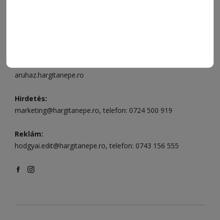
496
Csíkszereda szerkesztőség:
Márton Áron utca 21. szám
Székelyudvarhely:
Vár utca 5 szám
, telefon:
0738 823 219
e-mail:
aruhaz@hargitanepe.ro
Online ügyintézés és webáruház:
aruhaz.hargitanepe.ro
Hirdetés:
marketing@hargitanepe.ro
, telefon:
0724 500 919
Reklám:
hodgyai.edit@hargitanepe.ro
, telefon:
0743 156 555