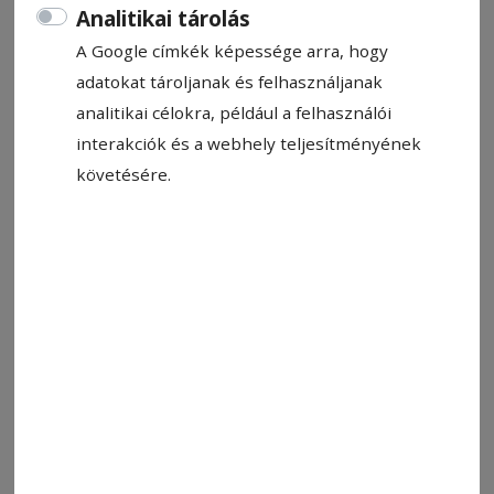
Analitikai tárolás
A Google címkék képessége arra, hogy
adatokat tároljanak és felhasználjanak
analitikai célokra, például a felhasználói
interakciók és a webhely teljesítményének
követésére.
A farkaslaki Tamási Áron iskola. Energetikai korszerűsítésre vár
Fotó: Tamási Áron Általános Iskola
Állítsa be, hogy a Google-
találatokban a Hargita Népe elöl
legyen!