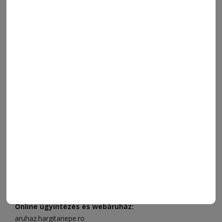
ORSZÁG-VILÁG
ÁRUHÁZ
SPORT
ESEMÉNYNAPTÁR
SZÍNES
IMPRESSZUM
VIDEÓ
MÉDIAAJÁNLAT
FÓRUM
JÁTÉKSZABÁLYZAT
ELÉRHETŐSÉGEK
Ügyfélszolgálat (apróhirdetések, előfizetések)
Csíkszereda üzlet:
Csíki Mozi épülete
, telefon:
0728 001
496
Csíkszereda szerkesztőség:
Márton Áron utca 21. szám
Székelyudvarhely:
Vár utca 5 szám
, telefon:
0738 823 219
e-mail:
aruhaz@hargitanepe.ro
Online ügyintézés és webáruház:
aruhaz.hargitanepe.ro