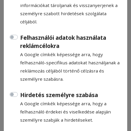
információkat tároljanak és visszanyerjenek a
személyre szabott hirdetések szolgálata
céljából.
Ebédlővel is bővítenék az
Felhasználói adatok használata
reklámcélokra
épületet
A Google címkék képessége arra, hogy
felhasználó-specifikus adatokat használjanak a
Az energetikai hatékonyság növelése
reklámozás céljából történő célzásra és
céljából teljesen megújul a far­kas­laki
személyre szabásra.
Tamási Áron Általános Iskola épülete, a 11,5
millió lej európai uniós támogatásból
Hirdetés személyre szabása
konyhát és ebédlőt is építenének mellé.
A Google címkék képessége arra, hogy a
felhasználó érdekei és viselkedése alapján
Simó Bernadette
2026. március 31., 11:01
személyre szabják a hirdetéseket.