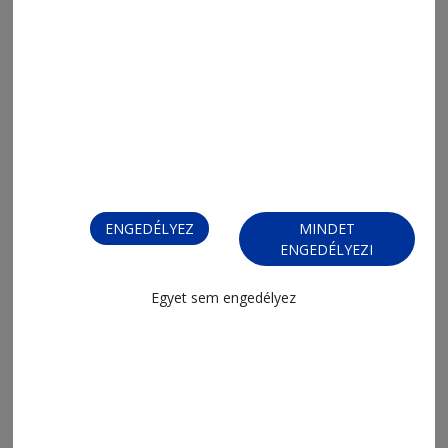
2026. augusztus 7., 8:02
Mit nézzünk a tévében?
ENGEDÉLYEZ
MINDET
ENGEDÉLYEZI
Egyet sem engedélyez
2026. augusztus 5., 9:52
Rögös úton a csoportkör felé