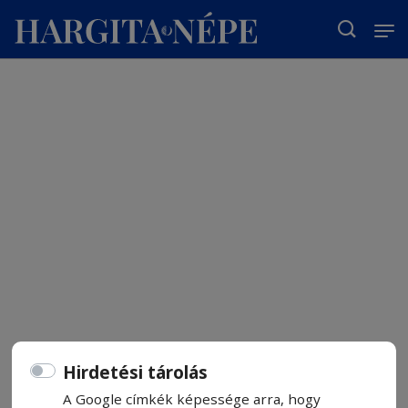
T
Hirdetési tárolás
A Google címkék képessége arra, hogy