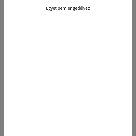
Egyet sem engedélyez
2026. július 29., 20:02
Fülöp József kiállítása
2026. július 28., 20:15
Lélegzet-visszafojtva