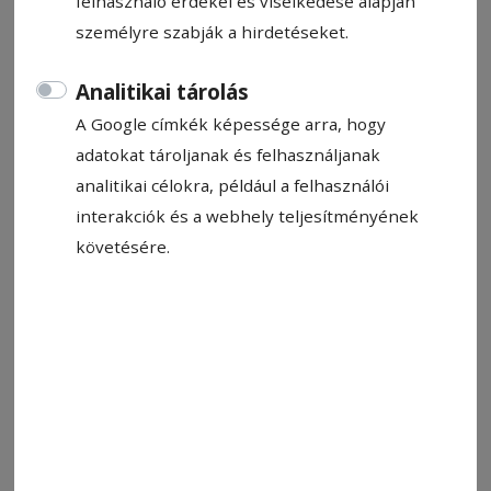
felhasználó érdekei és viselkedése alapján
személyre szabják a hirdetéseket.
Analitikai tárolás
A Google címkék képessége arra, hogy
adatokat tároljanak és felhasználjanak
analitikai célokra, például a felhasználói
interakciók és a webhely teljesítményének
követésére.
Kiállítás és vásár. Szakmai nap.
Fotó: Hadnagy Éva
Állítsa be, hogy a Google-
találatokban a Hargita Népe elöl