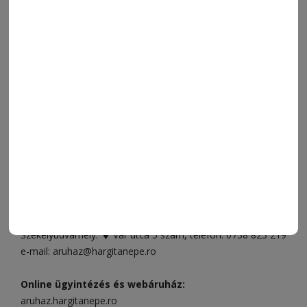
ORSZÁG-VILÁG
ÁRUHÁZ
SPORT
ESEMÉNYNAPTÁR
SZÍNES
IMPRESSZUM
VIDEÓ
MÉDIAAJÁNLAT
FÓRUM
JÁTÉKSZABÁLYZAT
ELÉRHETŐSÉGEK
Ügyfélszolgálat (apróhirdetések, előfizetések)
Csíkszereda üzlet:
Csíki Mozi épülete
, telefon:
0728 001
496
Csíkszereda szerkesztőség:
Márton Áron utca 21. szám
Székelyudvarhely:
Vár utca 5 szám
, telefon:
0738 823 219
e-mail:
aruhaz@hargitanepe.ro
Online ügyintézés és webáruház:
aruhaz.hargitanepe.ro