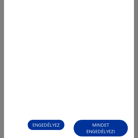
2026. július 30., 17:25
Októberig meghosszabbították a
lakásvásárlások kedvezményes
áfakulcsát
ENGEDÉLYEZ
MINDET
ENGEDÉLYEZI