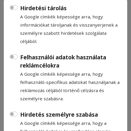
Hirdetési tárolás
A Google címkék képessége arra, hogy
információkat tároljanak és visszanyerjenek a
személyre szabott hirdetések szolgálata
Bemutatkozási lehetőség
céljából.
Igazi vásári hangulat kerekedett péntek
Felhasználói adatok használata
délután a székelyudvarhelyi Civitas
reklámcélokra
Alapítvány udvarán, ahol
A Google címkék képessége arra, hogy
gyógynövénytermesztők, vagy
felhasználó-specifikus adatokat használjanak a
feldolgozásukkal foglalkozók találkoztak és
reklámozás céljából történő célzásra és
kínálták az általuk készített termékeket a
személyre szabásra.
vásárlóknak.
Hirdetés személyre szabása
Hadnagy Éva
A Google címkék képessége arra, hogy a
2024. október 7., 10:25
Becsült olvasási idő: 2 perc