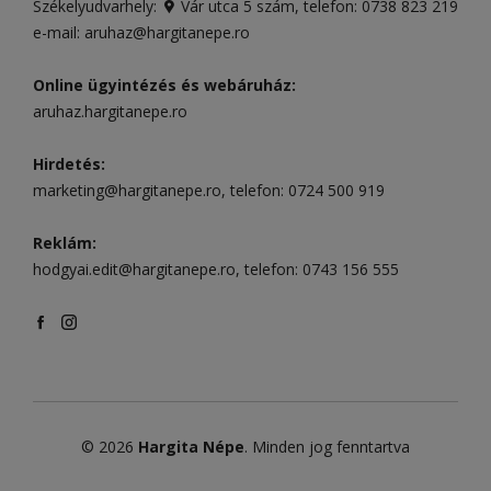
Székelyudvarhely:
Vár utca 5 szám
, telefon:
0738 823 219
e-mail:
aruhaz@hargitanepe.ro
Online ügyintézés és webáruház:
aruhaz.hargitanepe.ro
Hirdetés:
marketing@hargitanepe.ro
, telefon:
0724 500 919
Reklám:
hodgyai.edit@hargitanepe.ro
, telefon:
0743 156 555
© 2026
Hargita Népe
. Minden jog fenntartva