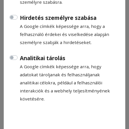
személyre szabásra.
hírnevét öregbítik.
Hirdetés személyre szabása
Simó Bernadette
A Google címkék képessége arra, hogy a
2025. április 9., 22:19
Becsült olvasási idő: 3 perc perc
felhasználó érdekei és viselkedése alapján
személyre szabják a hirdetéseket.
Analitikai tárolás
A Google címkék képessége arra, hogy
adatokat tároljanak és felhasználjanak
analitikai célokra, például a felhasználói
interakciók és a webhely teljesítményének
követésére.
A díjazottak. Hat kategóra legprímább személyiségeit tüntették
ki
Fotó: Hodgyai István