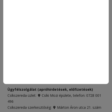
MENÜ
FRISS
NAPI PARA
ORSZÁG-VILÁG
ÁRUHÁZ
SPORT
ESEMÉNYNAPTÁR
SZÍNES
IMPRESSZUM
VIDEÓ
MÉDIAAJÁNLAT
FÓRUM
JÁTÉKSZABÁLYZAT
ELÉRHETŐSÉGEK
Ügyfélszolgálat (apróhirdetések, előfizetések)
Csíkszereda üzlet:
Csíki Mozi épülete
, telefon:
0728 001
496
Csíkszereda szerkesztőség:
Márton Áron utca 21. szám