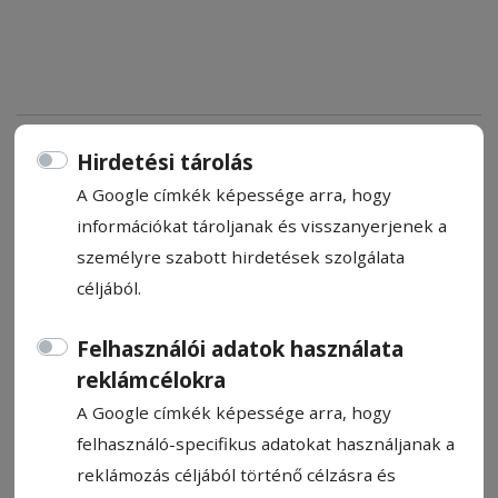
Átadták a 2025-ös év
Hirdetési tárolás
Legprímább Polgára díjakat
A Google címkék képessége arra, hogy
információkat tároljanak és visszanyerjenek a
Ünnepi gálaműsor keretében adták át
személyre szabott hirdetések szolgálata
szerda délután az Arkum Alapítvány és a
céljából.
Legprímább Polgár Kuratórium által
kiválasztott székelyudvarhelyi kiemelkedő
Felhasználói adatok használata
személyiségeknek a Legprímább Polgár
reklámcélokra
díjakat. Az eseményen hat kategóriában
A Google címkék képessége arra, hogy
tüntették ki azokat a közéleti
felhasználó-specifikus adatokat használjanak a
személyiségeket, akik tevékenységükkel,
reklámozás céljából történő célzásra és
munkájukkal és életükkel Székelyudvarhely