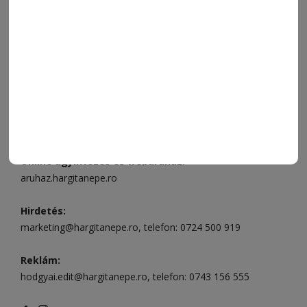
ELÉRHETŐSÉGEK
Ügyfélszolgálat (apróhirdetések, előfizetések)
Csíkszereda üzlet:
Csíki Mozi épülete
, telefon:
0728 001
496
Csíkszereda szerkesztőség:
Márton Áron utca 21. szám
Székelyudvarhely:
Vár utca 5 szám
, telefon:
0738 823 219
e-mail:
aruhaz@hargitanepe.ro
Online ügyintézés és webáruház:
aruhaz.hargitanepe.ro
Hirdetés:
marketing@hargitanepe.ro
, telefon:
0724 500 919
Reklám:
hodgyai.edit@hargitanepe.ro
, telefon:
0743 156 555