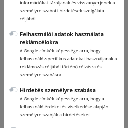
információkat tároljanak és visszanyerjenek a
személyre szabott hirdetések szolgálata
céljából.
Felhasználói adatok használata
Őrző-védő cégeket bírságoltak
reklámcélokra
A Google címkék képessége arra, hogy
Tizenhat bírságot róttak ki a megyében,
felhasználó-specifikus adatokat használjanak a
összesen 116 000 lej értékben csütörtöki
reklámozás céljából történő célzásra és
ellenőrzéseiket követően a rendőrök a
személyre szabásra.
javak és értékek őrzését szabályozó
2003/333-as törvény előírásainak
Hirdetés személyre szabása
megszegéséért – közölte pénteken a
A Google címkék képessége arra, hogy a
Hargita Megyei Rendőr-főkapitányság.
felhasználó érdekei és viselkedése alapján
személyre szabják a hirdetéseket.
Rendőrségi közlemény
2023. április 7., 14:41
Becsült olvasási idő: Kevesebb mint egy perc