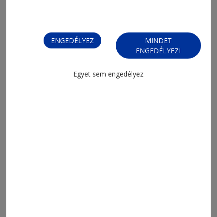
ENGEDÉLYEZ
MINDET
ENGEDÉLYEZI
Egyet sem engedélyez
2026. július 6., 9:19
Ittasan fatönknek ütközött