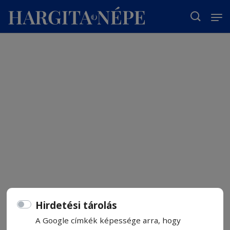
T
Hirdetési tárolás
A Google címkék képessége arra, hogy