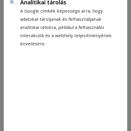
Analitikai tárolás
A Google címkék képessége arra, hogy
adatokat tároljanak és felhasználjanak
analitikai célokra, például a felhasználói
interakciók és a webhely teljesítményének
követésére.
Illusztráció
Fotó: Hodgyai István
Állítsa be, hogy a Google-
találatokban a Hargita Népe elöl