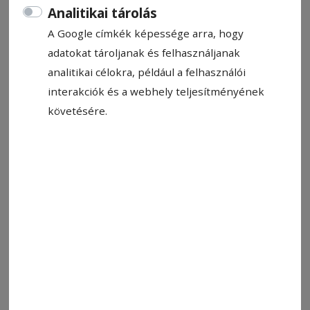
történt közlekedési balesethez.
Analitikai tárolás
A Google címkék képessége arra, hogy
Rendőrségi közlemény
2024. december 17., 12:59
adatokat tároljanak és felhasználjanak
Becsült olvasási idő: 1 perc
analitikai célokra, például a felhasználói
interakciók és a webhely teljesítményének
követésére.
Illusztráció
Fotó: Hodgyai István
Állítsa be, hogy a Google-