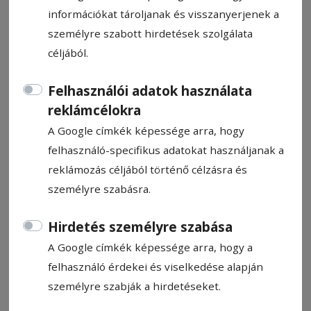
információkat tároljanak és visszanyerjenek a
személyre szabott hirdetések szolgálata
céljából.
Három jármű ütközött
Felhasználói adatok használata
Szentegyházánál, egy személy
reklámcélokra
A Google címkék képessége arra, hogy
megsérült
felhasználó-specifikus adatokat használjanak a
reklámozás céljából történő célzásra és
Három jármű ütközött kedd délelőtt az 13A
személyre szabásra.
országúton Szentegyháza közelében. Egy
hatvanhárom éves férfi megsérült, de nem
Hirdetés személyre szabása
kért kórházi ellátást – közölte lapunkkal a
A Google címkék képessége arra, hogy a
Hargita Megyei Rendőr-főkapitányság. A
felhasználó érdekei és viselkedése alapján
közlemény szerint 11:20 körül vonultak ki a
személyre szabják a hirdetéseket.
szentegyházi rendőrök a településen kívül