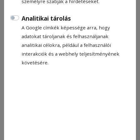
személyre szabják a hirdetéseket.
Vlaicu Lajos
Analitikai tárolás
2024. augusztus 24., 16:44
Becsült olvasási idő: 2 perc
A Google címkék képessége arra, hogy
adatokat tároljanak és felhasználjanak
analitikai célokra, például a felhasználói
interakciók és a webhely teljesítményének
követésére.
Fotó: Szent Imre Fúvószenekar /facebook oldala