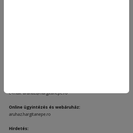
SZÍNES
IMPRESSZUM
VIDEÓ
MÉDIAAJÁNLAT
FÓRUM
JÁTÉKSZABÁLYZAT
ELÉRHETŐSÉGEK
Ügyfélszolgálat (apróhirdetések, előfizetések)
Csíkszereda üzlet:
Csíki Mozi épülete
, telefon:
0728 001
496
Csíkszereda szerkesztőség:
Márton Áron utca 21. szám
Székelyudvarhely:
Vár utca 5 szám
, telefon:
0738 823 219
e-mail:
aruhaz@hargitanepe.ro
Online ügyintézés és webáruház:
aruhaz.hargitanepe.ro
Hirdetés: