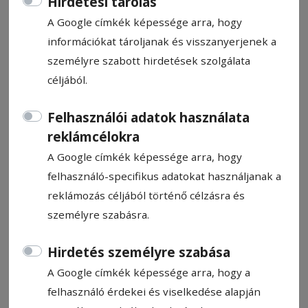
Hirdetési tárolás
A Google címkék képessége arra, hogy
információkat tároljanak és visszanyerjenek a
személyre szabott hirdetések szolgálata
céljából.
Kastélyturné, amelynek a
barátság az alapja
Felhasználói adatok használata
reklámcélokra
Kastélyturnén vettek részt a Szent Imre
A Google címkék képessége arra, hogy
Fúvószenekar tagjai augusztus 16. és 20.
felhasználó-specifikus adatokat használjanak a
között. A turnék célja, hogy a Szent Imre
reklámozás céljából történő célzásra és
hercegi köteléket erősítsék ezekkel a
személyre szabásra.
településekkel, az erős sziklára épített
kastélyok és várak, kúriák bevételével, és
Hirdetés személyre szabása
az épületek hangulatához illő, zenei
A Google címkék képessége arra, hogy a
programot vigyenek anyaországi
felhasználó érdekei és viselkedése alapján
barátaikhoz.