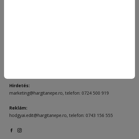
Ügyfélszolgálat (apróhirdetések, előfizetések)
Csíkszereda üzlet:
Csíki Mozi épülete
, telefon:
0728 001
496
Csíkszereda szerkesztőség:
Márton Áron utca 21. szám
Székelyudvarhely:
Vár utca 5 szám
, telefon:
0738 823 219
e-mail:
aruhaz@hargitanepe.ro
Online ügyintézés és webáruház:
aruhaz.hargitanepe.ro
Hirdetés:
marketing@hargitanepe.ro
, telefon:
0724 500 919
Reklám:
hodgyai.edit@hargitanepe.ro
, telefon:
0743 156 555