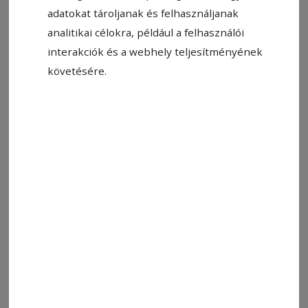
adatokat tároljanak és felhasználjanak
analitikai célokra, például a felhasználói
interakciók és a webhely teljesítményének
Állítsa be, hogy a Google-
követésére.
találatokban a Hargita Népe elöl
legyen!
Címkék:
humor
ParaPista