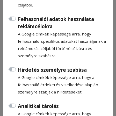
céljából.
Felhasználói adatok használata
reklámcélokra
A kerti törpe dala
A Google címkék képessége arra, hogy
felhasználó-specifikus adatokat használjanak a
reklámozás céljából történő célzásra és
Para Pista
2025. június 19., 8:24
személyre szabásra.
Hirdetés személyre szabása
A Google címkék képessége arra, hogy a
felhasználó érdekei és viselkedése alapján
személyre szabják a hirdetéseket.
Analitikai tárolás
A Google címkék képessége arra, hogy