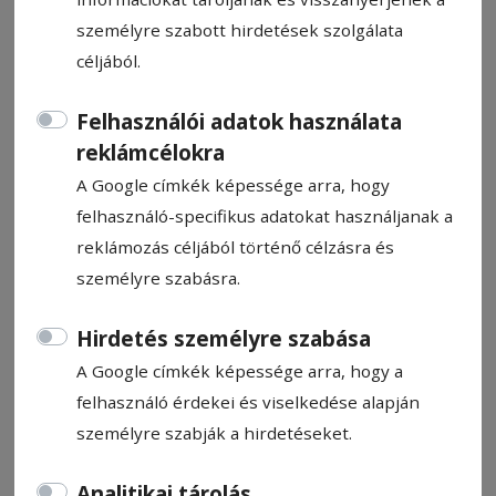
személyre szabott hirdetések szolgálata
céljából.
Felhasználói adatok használata
Faépítészet, kutatóközpont,
reklámcélokra
hulladékgazdálkodás
A Google címkék képessége arra, hogy
felhasználó-specifikus adatokat használjanak a
Mai adásunkban a faépítészet bizalmi
reklámozás céljából történő célzásra és
kérdéseiről beszélgetünk egy elkötelezett
személyre szabásra.
tervezővel, majd ellátogatunk a
csíkszeredai kutatóközpontba is, ahol a
Hirdetés személyre szabása
tudomány a természet szolgálatába áll,
A Google címkék képessége arra, hogy a
végül pedig megnézzük, mit jelent a
felhasználó érdekei és viselkedése alapján
gyakorlatban az „Annyit fizetsz, amennyit
személyre szabják a hirdetéseket.
eldobsz” elv bevezetése.
Analitikai tárolás