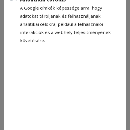
HN-információ
A Google címkék képessége arra, hogy
2026. február 23., 21:04
adatokat tároljanak és felhasználjanak
analitikai célokra, például a felhasználói
interakciók és a webhely teljesítményének
követésére.
Fotó: Képernyőmentés
Állítsa be, hogy a Google-
találatokban a Hargita Népe elöl
legyen!