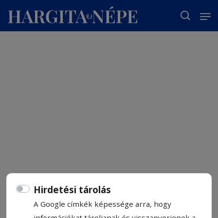
T
Hirdetési tárolás
A Google címkék képessége arra, hogy
információkat tároljanak és visszanyerjenek a