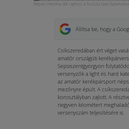
Népes mezőny állt rajthoz a hosszú távú futamoko
Állítsa be, hogy a Goog
Csíkszeredában ért véget vas
amatőr országúti kerékpárvers
Sepsiszentgyörgyön folytatódo
versenyzők a light és hard kate
az amatőr kerékpársport népsz
mezőnyre épült. A csíkszered
korosztályban zajlott. A résztv
negyven kilométert meghaladó 
versenyszám teljesítésére is.