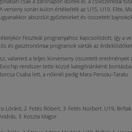
óriában csak a zárónapon dőltek el, a csíkszeredai fut
A verseny során külön értékelték az U15, U19, Elite, M
t, ugyanakkor abszolút győzteseket és összetett bajnokok
ékelykör Fesztivál programjaihoz kapcsolódott, így a v
dős és gasztronómiai programok várták az érdeklődőket
sz, valamint a teljes körverseny összetett eredményeit 
Evochip rendszer tette közzé kategóriánkénti bontásba
 Borcsa Csaba lett, a nőknél pedig Mara Persoiu-Taratu
si Lóránt, 2. Fetés Róbert, 3. Fetés Norbert. U19, férfiak:
András, 3. Koszta Magor.