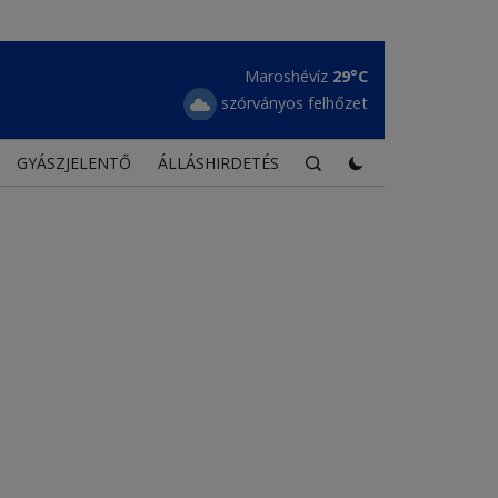
Borszék
26°C
erős felhőzet
GYÁSZJELENTŐ
ÁLLÁSHIRDETÉS