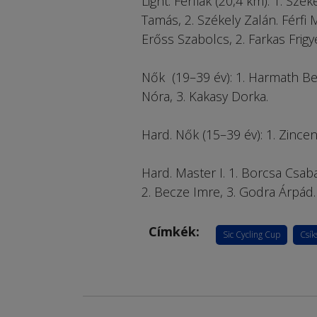
Light. Férfiak (20,4 km): 1. Szé
Tamás, 2. Székely Zalán. Férfi Ma
Erőss Szabolcs, 2. Farkas Frig
Nők (19–39 év): 1. Harmath Ber
Nóra, 3. Kakasy Dorka.
Hard. Nők (15–39 év): 1. Zincenc
Hard. Master I. 1. Borcsa Csaba
2. Becze Imre, 3. Godra Árpád.
Címkék:
Sic Cycling Cup
Csík