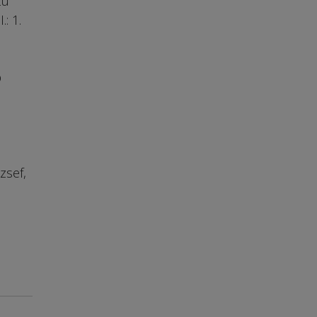
zú
: 1.
p
zsef,