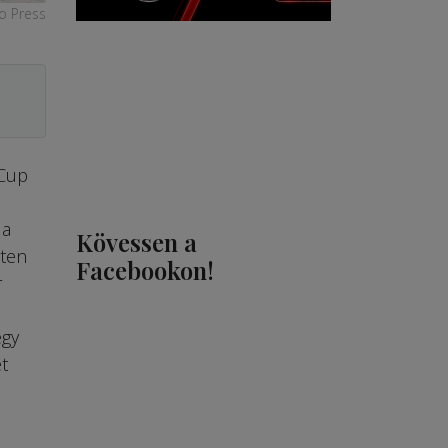
o Press
 Cup
 a
Kövessen a
tten
Facebookon!
r
egy
t