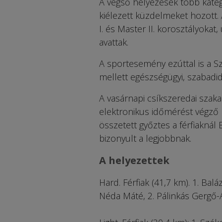
A végső helyezések több kateg
kiélezett küzdelmeket hozott. 
I. és Master II. korosztályoka
avattak.
A sportesemény ezúttal is a Sz
mellett egészségügyi, szabadi
A vasárnapi csíkszeredai szaka
elektronikus időmérést végző 
összetett győztes a férfiaknál
bizonyult a legjobbnak.
A helyezettek
Hard. Férfiak (41,7 km). 1. Baláz
Néda Máté, 2. Pálinkás Gergő-