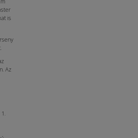
am
aster
at is
erseny
.
az
n. Az
 1.