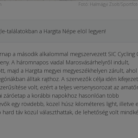
n
Fotó: Halmágyi Zsolt/Sportfot
le-találatokban a Hargita Népe elöl legyen!
árnap a második alkalommal megszervezett SIC Cycling
eny. A háromnapos viadal Marosvásárhelyről indult,
tt, majd a Hargita megyei megyeszékhelyen zárult, ahol
góriákban álltak rajthoz. A szervezők célja idén kifejeze
erűsítése volt, ezért a teljes versenysorozat az amatő
ai záróetap a korábbi napokhoz hasonlóan több
evők egy rövidebb, közel húsz kilométeres light, illetve 
hard táv közül választhattak, de lehetőség volt mindké