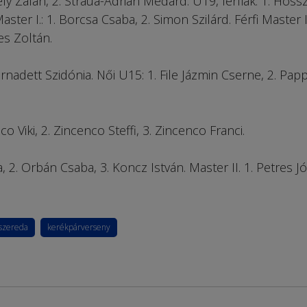
kely Zalán, 2. Straua-Adrian Medárd. U19, férfiak: 1. Hoss
ster I.: 1. Borcsa Csaba, 2. Simon Szilárd. Férfi Master II.
yes Zoltán.
nadett Szidónia. Női U15: 1. File Jázmin Cserne, 2. Pap
o Viki, 2. Zincenco Steffi, 3. Zincenco Franci.
, 2. Orbán Csaba, 3. Koncz István. Master II. 1. Petres Jó
szereda
kerékpárverseny