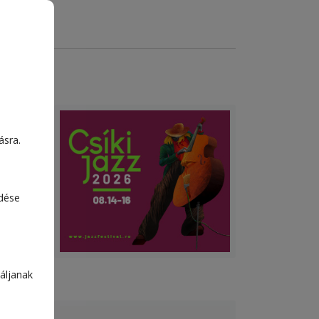
edai
ásra.
edése
áljanak