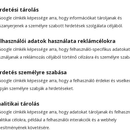
rdetési tárolás
Google címkék képessége arra, hogy információkat tároljanak és
szanyerjenek a személyre szabott hirdetések szolgálata céljából.
tiválhangulatban
lhasználói adatok használata reklámcélokra
Google címkék képessége arra, hogy felhasználó-specifikus adatokat
válhangulat jellemezte a SIC Cycling Cup csíkszer
sználjanak a reklámozás céljából történő célzásra és személyre szab
evők nemcsak a szakaszgyőzelmekért, hanem az
harcba szálltak.
rdetés személyre szabása
Google címkék képessége arra, hogy a felhasználó érdekei és viselk
apján személyre szabják a hirdetéseket.
alitikai tárolás
Google címkék képessége arra, hogy adatokat tároljanak és felhaszn
litikai célokra, például a felhasználói interakciók és a webhely
ljesítményének követésére.