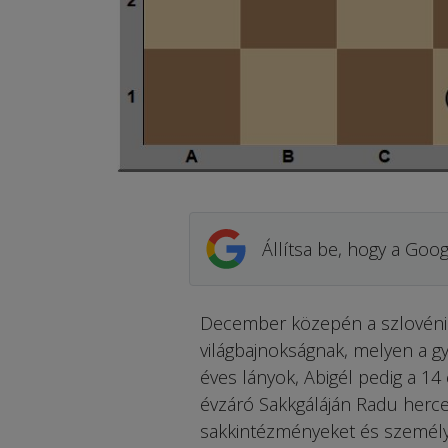
Állítsa be, hogy a Goog
December közepén a szlovéniai 
világbajnokságnak, melyen a gy
éves lányok, Abigél pedig a 1
évzáró Sakkgáláján Radu herceg 
sakkintézményeket és személyi