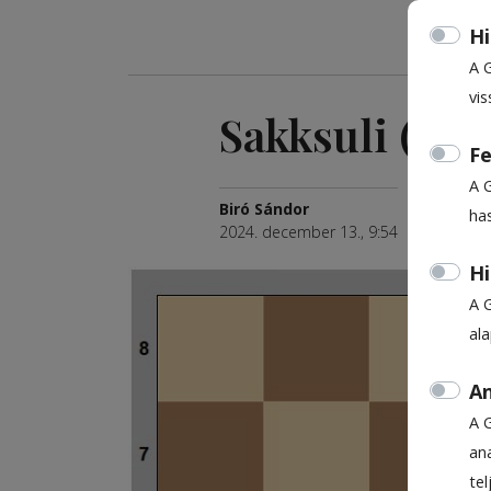
Hi
A 
vis
Sakksuli (659.
Fe
A 
Biró Sándor
ha
2024. december 13., 9:54
Hi
A 
al
An
A 
ana
te