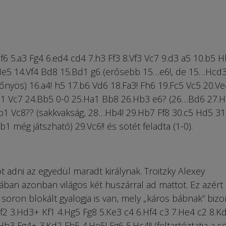
Hf6 5.a3 Fg4 6.ed4 cd4 7.h3 Ff3 8.Vf3 Vc7 9.d3 a5 10.b5 
 He5 14.Vf4 Bd8 15.Bd1 g6 (erősebb 15…e6!, de 15…Hcd
őnyös) 16.a4! h5 17.b6 Vd6 18.Fa3! Fh6 19.Fc5 Vc5 20.V
1 Vc7 24.Bb5 0-0 25.Ha1 Bb8 26.Hb3 e6? (26…Bd6 27.H
db1 Vc8?? (sakkvakság, 28…Hb4! 29.Hb7 Ff8 30.c5 Hd5 31
 még játszható) 29.Vc6!! és sötét feladta (1-0).
 adni az egyedül maradt királynak. Troitzky Alexey
ban azonban világos két huszárral ad mattot. Ez azért
 soron blokált gyalogja is van, mely „káros bábnak” bizo
 Kf2 3.Hd3+ Kf1 4.Hg5 Fg8 5.Ke3 c4 6.Hf4 c3 7.He4 c2 8.K
h3 Fg4+ 3.Kd2 Fh5 4.He5! Fg6 5.Hc4!! (feltartóztatja a s