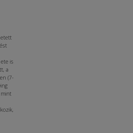
etett
ést
ete is
t, a
en (7-
ing
 mint
kozik,