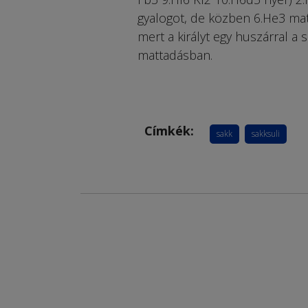
gyalogot, de közben 6.He3 matta
mert a királyt egy huszárral a 
mattadásban.
Címkék:
sakk
sakksuli