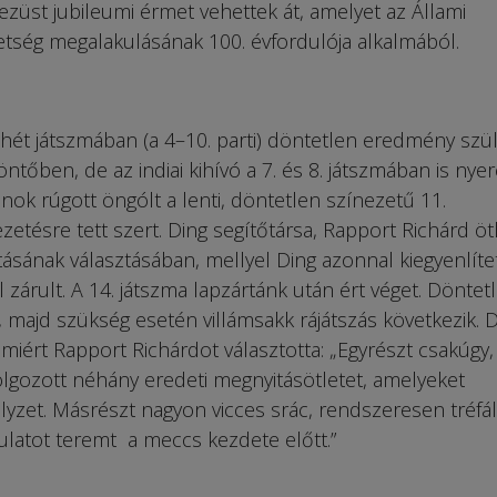
züst jubileumi érmet vehettek át, amelyet az Állami
etség megalakulásának 100. évfordulója alkalmából.
ét játszmában (a 4–10. parti) döntetlen eredmény szül
ntőben, de az indiai kihívó a 7. és 8. játszmában is nyer
ajnok rúgott öngólt a lenti, döntetlen színezetű 11.
etésre tett szert. Ding segítőtársa, Rapport Richárd ötl
ásának választásában, mellyel Ding azonnal kiegyenlítet
 zárult. A 14. játszma lapzártánk után ért véget. Döntetl
 majd szükség esetén villámsakk rájátszás következik. D
 miért Rapport Richárdot választotta: „Egyrészt csakúgy,
olgozott néhány eredeti megnyitásötletet, amelyeket
lyzet. Másrészt nagyon vicces srác, rendszeresen tréfál
ulatot teremt a meccs kezdete előtt.”