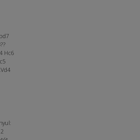
Hbd7
3??
e4 Hc6
c5
.Vd4
nyul:
d2
ötét