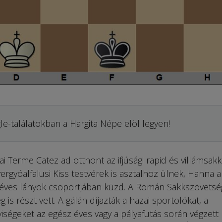
le-találatokban a Hargita Népe elöl legyen!
Terme Catez ad otthont az ifjúsági rapid és villámsakk
ergyóalfalusi Kiss testvérek is asztalhoz ülnek, Hanna a
4 éves lányok csoportjában küzd. A Román Sakkszövetsé
is részt vett. A gálán díjazták a hazai sportolókat, a
ségeket az egész éves vagy a pályafutás során végzett