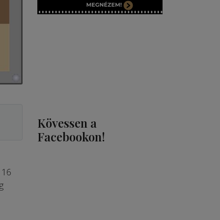
Kövessen a
Facebookon!
 16
g