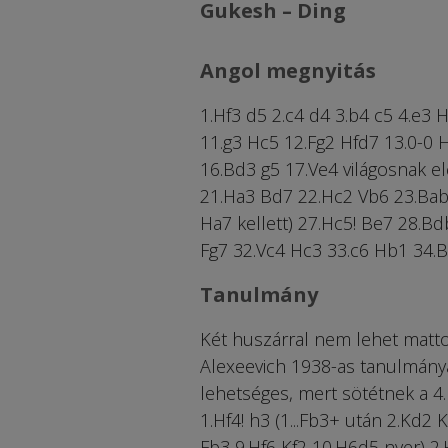
Gukesh – Ding
Angol megnyitás
1.Hf3 d5 2.c4 d4 3.b4 c5 4.e3 
11.g3 Hc5 12.Fg2 Hfd7 13.0-0
16.Bd3 g5 17.Ve4 világosnak el
21.Ha3 Bd7 22.Hc2 Vb6 23.Bab
Ha7 kellett) 27.Hc5! Be7 28.B
Fg7 32.Vc4 Hc3 33.c6 Hb1 34.Bb1
Tanulmány
Két huszárral nem lehet mattot
Alexeevich 1938-as tanulmányá
lehetséges, mert sötétnek a 4.
1.Hf4! h3 (1...Fb3+ után 2.Kd2
Fb3 9.Hf6 Kf2 10.H6d5 nyer) 2.H