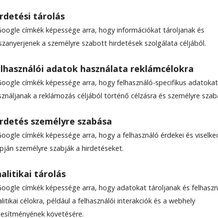
rdetési tárolás
Google címkék képessége arra, hogy információkat tároljanak és
szanyerjenek a személyre szabott hirdetések szolgálata céljából.
)
lhasználói adatok használata reklámcélokra
Google címkék képessége arra, hogy felhasználó-specifikus adatokat
sználjanak a reklámozás céljából történő célzásra és személyre szab
rdetés személyre szabása
Google címkék képessége arra, hogy a felhasználó érdekei és viselk
apján személyre szabják a hirdetéseket.
alitikai tárolás
Google címkék képessége arra, hogy adatokat tároljanak és felhaszn
litikai célokra, például a felhasználói interakciók és a webhely
ljesítményének követésére.