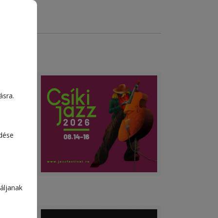
ásra.
edése
áljanak