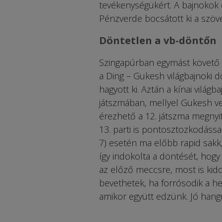
tevékenységükért. A bajnokok e
Pénzverde bocsátott ki a szöv
Döntetlen a vb-döntőn
Szingapúrban egymást követő h
a Ding – Gukesh világbajnoki dö
hagyott ki. Aztán a kínai világb
játszmában, mellyel Gukesh vez
érezhető a 12. játszma megnyit
13. parti is pontosztozkodással
7) esetén ma előbb rapid sakk,
így indokolta a döntését, hogy
az előző meccsre, most is kid
bevethetek, ha forrósodik a he
amikor együtt edzünk. Jó hang