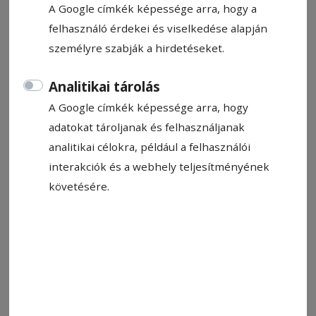
A Google címkék képessége arra, hogy a
felhasználó érdekei és viselkedése alapján
személyre szabják a hirdetéseket.
Analitikai tárolás
A Google címkék képessége arra, hogy
Állítsa be, hogy a Google-
adatokat tároljanak és felhasználjanak
találatokban a Hargita Népe elöl
analitikai célokra, például a felhasználói
legyen!
interakciók és a webhely teljesítményének
követésére.
A sakk visszakerült őshazájába, Indiá­ba, hiszen
nyolc forduló után India férfi- és női csapatai
álltak az élen a budapesti sakkolimpián, és az
első sakkra emlékeztető játék, a csaturanga
1400 évvel ezelőtt Északnyugat-Indiában jelent
meg. Az indiai Viswanathan Anand 19 évesen,