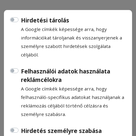
Hirdetési tárolás
A Google címkék képessége arra, hogy
Sakksuli (648.)
információkat tároljanak és visszanyerjenek a
személyre szabott hirdetések szolgálata
céljából.
Biró Sándor
2024. szeptember 27., 12:00
Felhasználói adatok használata
Becsült olvasási idő: 3 perc
reklámcélokra
A Google címkék képessége arra, hogy
felhasználó-specifikus adatokat használjanak a
reklámozás céljából történő célzásra és
személyre szabásra.
Hirdetés személyre szabása