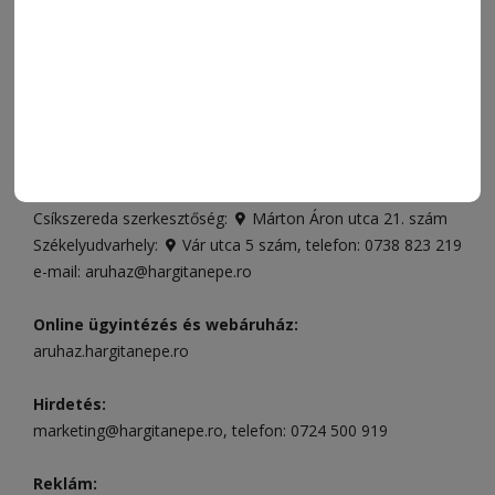
FÓRUM
JÁTÉKSZABÁLYZAT
ELÉRHETŐSÉGEK
Ügyfélszolgálat (apróhirdetések, előfizetések)
Csíkszereda üzlet:
Csíki Mozi épülete
, telefon:
0728 001
496
Csíkszereda szerkesztőség:
Márton Áron utca 21. szám
Székelyudvarhely:
Vár utca 5 szám
, telefon:
0738 823 219
e-mail:
aruhaz@hargitanepe.ro
Online ügyintézés és webáruház:
aruhaz.hargitanepe.ro
Hirdetés:
marketing@hargitanepe.ro
, telefon:
0724 500 919
Reklám: