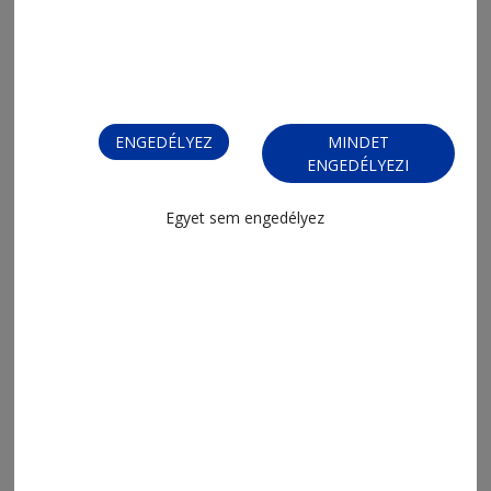
ENGEDÉLYEZ
MINDET
2026. július 17., 9:03
ENGEDÉLYEZI
Sakksuli (734.)
Egyet sem engedélyez
2026. július 10., 19:12