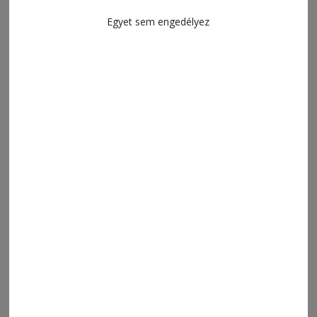
Egyet sem engedélyez
2026. július 10., 19:12
Sakksuli (733.)
2026. július 3., 11:08
Sakksuli (732.)