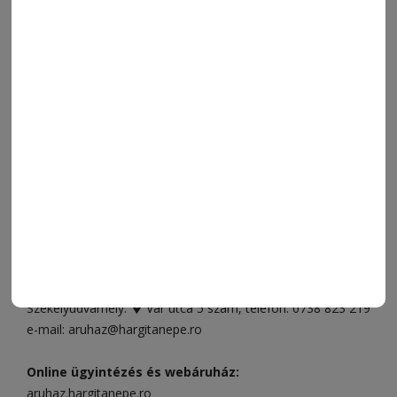
ORSZÁG-VILÁG
ÁRUHÁZ
SPORT
ESEMÉNYNAPTÁR
SZÍNES
IMPRESSZUM
VIDEÓ
MÉDIAAJÁNLAT
FÓRUM
JÁTÉKSZABÁLYZAT
ELÉRHETŐSÉGEK
Ügyfélszolgálat (apróhirdetések, előfizetések)
Csíkszereda üzlet:
Csíki Mozi épülete
, telefon:
0728 001
496
Csíkszereda szerkesztőség:
Márton Áron utca 21. szám
Székelyudvarhely:
Vár utca 5 szám
, telefon:
0738 823 219
e-mail:
aruhaz@hargitanepe.ro
Online ügyintézés és webáruház:
aruhaz.hargitanepe.ro