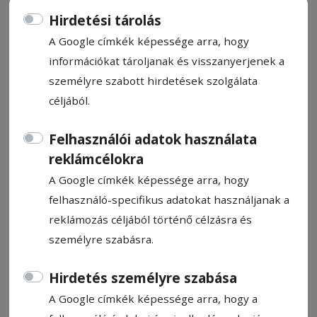
Hirdetési tárolás
A Google címkék képessége arra, hogy
információkat tároljanak és visszanyerjenek a
személyre szabott hirdetések szolgálata
Sakksuli (573.)
céljából.
Biró Sándor
Felhasználói adatok használata
2023. március 9., 9:56
reklámcélokra
Becsült olvasási idő: 3 perc
A Google címkék képessége arra, hogy
felhasználó-specifikus adatokat használjanak a
reklámozás céljából történő célzásra és
személyre szabásra.
Hirdetés személyre szabása
A Google címkék képessége arra, hogy a