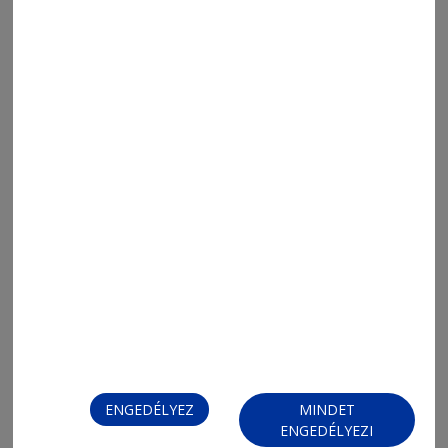
Sakksuli (735.)
2026. július 17., 9:03
Sakksuli (734.)
ENGEDÉLYEZ
MINDET
ENGEDÉLYEZI