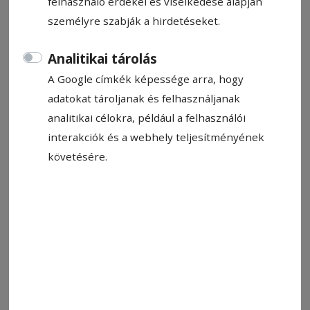
felhasználó érdekei és viselkedése alapján
személyre szabják a hirdetéseket.
Analitikai tárolás
A Google címkék képessége arra, hogy
adatokat tároljanak és felhasználjanak
Állítsa be, hogy a Google-
analitikai célokra, például a felhasználói
találatokban a Hargita Népe elöl
interakciók és a webhely teljesítményének
legyen!
követésére.
Március 2–14. között a szerbiai Vrnjacka Banja
ad otthont Európa legerősebb egyéni
sakkeseményének. A Hotel Zepterben zajló 23.
Európa-bajnokságon 40 ország 484 játékosa
küzd a százezer eurós összdíjért, valamint a
2023-as világbajnokságra való kijutást jelentő