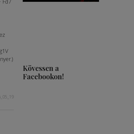
+ Fd7
ez
 g1V
nyer.)
Kövessen a
Facebookon!
6_05_19