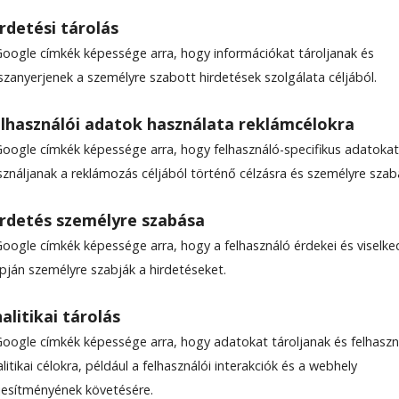
rdetési tárolás
Google címkék képessége arra, hogy információkat tároljanak és
szanyerjenek a személyre szabott hirdetések szolgálata céljából.
)
lhasználói adatok használata reklámcélokra
Google címkék képessége arra, hogy felhasználó-specifikus adatokat
sználjanak a reklámozás céljából történő célzásra és személyre szab
rdetés személyre szabása
Google címkék képessége arra, hogy a felhasználó érdekei és viselk
apján személyre szabják a hirdetéseket.
le-találatokban a Hargita Népe elöl legyen!
alitikai tárolás
Google címkék képessége arra, hogy adatokat tároljanak és felhaszn
 zajlik a férfiak 17. egyéni Európa-bajnoksága. A svájci
litikai célokra, például a felhasználói interakciók és a webhely
nhárman harcolják ki a 2017-ben megrendezendő világ
ljesítményének követésére.