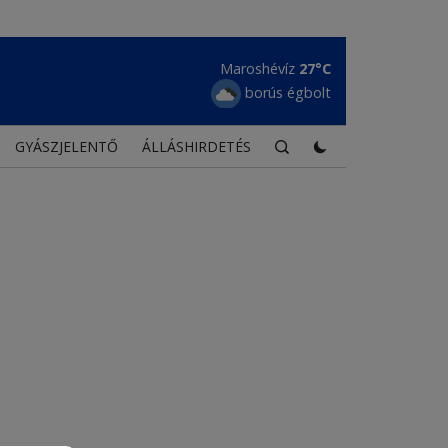
Maroshévíz
27°C
borús égbolt
GYÁSZJELENTŐ
ÁLLÁSHIRDETÉS