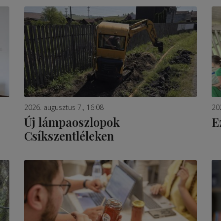
2026. augusztus 7., 16:08
20
Új lámpaoszlopok
E
Csíkszentléleken