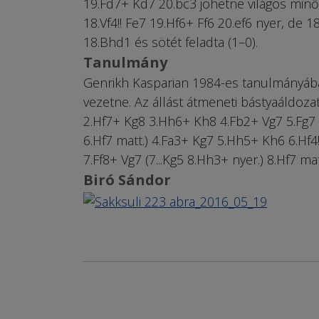
19.Fd7+ Kd7 20.bc3 jöhetne világos minős
18.Vf4!! Fe7 19.Hf6+ Ff6 20.ef6 nyer, de 
18.Bhd1 és sötét feladta (1–0).
Tanulmány
Genrikh Kasparian 1984-es tanulmányáb
vezetne. Az állást átmeneti bástyaáldozatt
2.Hf7+ Kg8 3.Hh6+ Kh8 4.Fb2+ Vg7 5.Fg7 ma
6.Hf7 matt.) 4.Fa3+ Kg7 5.Hh5+ Kh6 6.Hf4!
7.Ff8+ Vg7 (7...Kg5 8.Hh3+ nyer.) 8.Hf7 mat
Biró Sándor