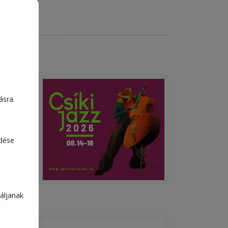
ásra.
edése
áljanak
kupán