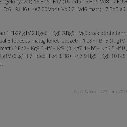
égelőnyével.) 16.Bd5!! Fd7 (16...ed5 16.Hd5 Vd8 17.Fc6
18...Fc6 19.Hf6+ Ke7 20.Vb4+ Vd6 21.Vd6 matt.) 17.Bd3 a6
an 1.Fb2? g1V 2.Hge6+ Kg8 3.Bg5+ Vg5 csak döntetlenh
al 8 lépéses mattig lehet levezetni: 1.e8H!! Bh5 (1...g1V
tt.) 2.Fb2+ Kg8 3.Hf6+ Kf8! (3...Kg7 4.Hh5+ Kh6 5.Hf4!!
! g1V (6...g1H 7.Hde6!! Fe4 8.Ff8+ Kh7 9.Hg5+ Kg8 10.Fc5 
t.
Fotó: Sakksuli 223 abra_201