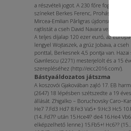
a részvételi jogot. A 230 főre fogyatkoz
színeket Berkes Ferenc, Prohászka Péter
Mircea-Emilian Pârligras újdonsült bajno
rajtlistát a cseh David Navara vezeti, a 
A teljes díjalap 120 ezer euró, az Európa
lengyel Wojtaszek, a grúz Jobava, a cseh 
ponttal, Berkesnek 4,5 pontja van. Haza
Gavrilescu (2271) mesterjelölt és a 15
szerepléséhez (http://eicc2016.com/).
Bástyaáldozatos játszma
A koszovói Gjakovában zajló 17. EB harm
(2647) 18 lépésben szétszedte a 19 éves 
állását. Zhigalko – Boruchovsky Caro–Kan
He7 7.Fd3 Hd7 8.Fe3 Va5+ 9.Hc3 Hc5 10.
(14...Fd7!? után 15.Hce4!? de4 16.He4 V
elképzelhető lenne.) 15.Fb5+! Hc6?? (15.