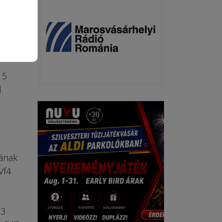
ben
z. A
ban.
 5
d
yának
Vf4
c3