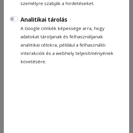
személyre szabják a hirdetéseket.
Analitikai tárolás
A Google címkék képessége arra, hogy
adatokat tároljanak és felhasználjanak
analitikai célokra, például a felhasználói
interakciók és a webhely teljesítményének
követésére.
Lucian Filimon egyéniben és párosban is aranyat nyert
Fotó: ITTF
Állítsa be, hogy a Google-
találatokban a Hargita Népe elöl
legyen!
Olaszország fővárosa adott otthont a veterán