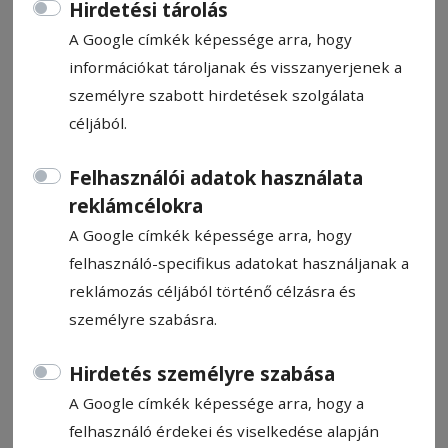
Hirdetési tárolás
A Google címkék képessége arra, hogy
információkat tároljanak és visszanyerjenek a
személyre szabott hirdetések szolgálata
Rómából hoztak vb-érmeket
céljából.
Felhasználói adatok használata
A Székelyudvarhelyi ISK-SZAK versenyzője,
reklámcélokra
Lucian Fili­mon aranyéremmel zár­ta az
A Google címkék képessége arra, hogy
Olaszországban meg­rendezett veterán
felhasználó-specifikus adatokat használjanak a
asztalitenisz-világbajnokságot. A
reklámozás céljából történő célzásra és
székelyudvarhelyi Fejér-Konnert András
személyre szabásra.
férfi párosban ezüstéremmel gazdagodott.
Hirdetés személyre szabása
Szász Csaba
2024. július 19., 9:55
A Google címkék képessége arra, hogy a
Becsült olvasási idő: 3 perc
felhasználó érdekei és viselkedése alapján