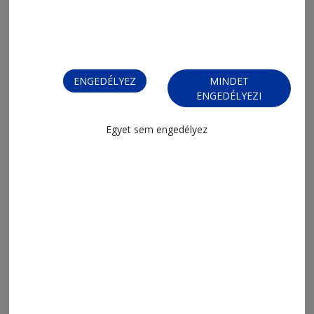
ENGEDÉLYEZ
MINDET
ENGEDÉLYEZI
Egyet sem engedélyez
2026. július 20., 6:03
Elképesztő bronzmeccs