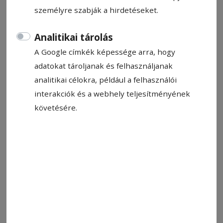
személyre szabják a hirdetéseket.
Szász Csaba
2026. május 11., 11:55
Analitikai tárolás
A Google címkék képessége arra, hogy
adatokat tároljanak és felhasználjanak
analitikai célokra, például a felhasználói
interakciók és a webhely teljesítményének
követésére.
György István és tanítványa, Toró Dávid. Bearanyozódtak
Fotó: IFRTM
Állítsa be, hogy a Google-
találatokban a Hargita Népe elöl