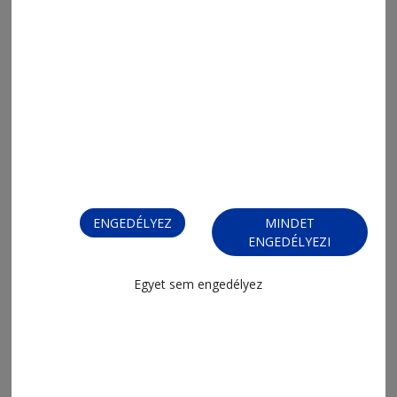
2026. július 21., 7:10
Ezüstérmek Szlovákiából
ENGEDÉLYEZ
MINDET
ENGEDÉLYEZI
Egyet sem engedélyez
2026. július 17., 7:20
Toróék a legjobb ötben