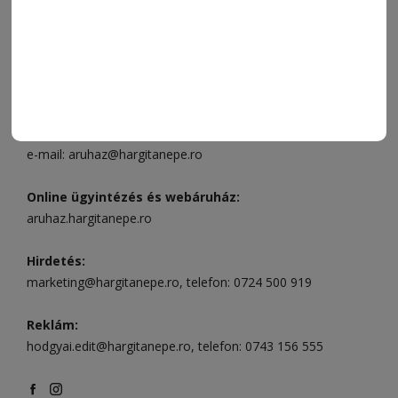
ELÉRHETŐSÉGEK
Ügyfélszolgálat (apróhirdetések, előfizetések)
Csíkszereda üzlet:
Csíki Mozi épülete
, telefon:
0728 001
496
Csíkszereda szerkesztőség:
Márton Áron utca 21. szám
Székelyudvarhely:
Vár utca 5 szám
, telefon:
0738 823 219
e-mail:
aruhaz@hargitanepe.ro
Online ügyintézés és webáruház:
aruhaz.hargitanepe.ro
Hirdetés:
marketing@hargitanepe.ro
, telefon:
0724 500 919
Reklám:
hodgyai.edit@hargitanepe.ro
, telefon:
0743 156 555