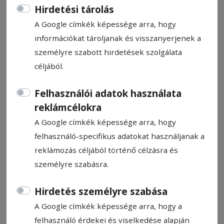
Hirdetési tárolás
A Google címkék képessége arra, hogy
információkat tároljanak és visszanyerjenek a
személyre szabott hirdetések szolgálata
Legértékesebb trófeáját
céljából.
gyűjtötte be Toró Dávid
Felhasználói adatok használata
reklámcélokra
Toró Dávid idei menetelése újabb
A Google címkék képessége arra, hogy
csúcsponthoz érkezett: a Székelyudvarhelyi
felhasználó-specifikus adatokat használjanak a
ISK fiatal asztaliteniszezője a
reklámozás céljából történő célzásra és
spanyolországi WTT Youth Contender Platja
személyre szabásra.
D’Aró-i állomásán vegyes párosban ezüst-,
egyéniben pedig aranyérmet szerzett,
Hirdetés személyre szabása
megszerezve 2026-os szezonja eddigi
A Google címkék képessége arra, hogy a
legértékesebb trófeáját.
felhasználó érdekei és viselkedése alapján