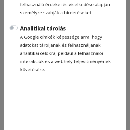
felhasználó érdekei és viselkedése alapján
személyre szabják a hirdetéseket.
Analitikai tárolás
A Google címkék képessége arra, hogy
adatokat tároljanak és felhasználjanak
analitikai célokra, például a felhasználói
interakciók és a webhely teljesítményének
követésére.
Marek Pokwap (kékben) fogadja a szervát. Éremgyűjtésben
duplázott
Fotó: Góbék Teqbball Team
Állítsa be, hogy a Google-
találatokban a Hargita Népe elöl