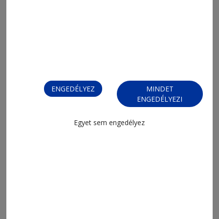
2026. július 10., 10:14
Külön utakon folytatják a Góbék a
versenyzést
ENGEDÉLYEZ
MINDET
ENGEDÉLYEZI
Egyet sem engedélyez
2026. június 29., 8:15
Monacót is bevették