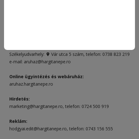
ELÉRHETŐSÉGEK
Ügyfélszolgálat (apróhirdetések, előfizetések)
Csíkszereda üzlet:
Csíki Mozi épülete
, telefon:
0728 001
496
Csíkszereda szerkesztőség:
Márton Áron utca 21. szám
Székelyudvarhely:
Vár utca 5 szám
, telefon:
0738 823 219
e-mail:
aruhaz@hargitanepe.ro
Online ügyintézés és webáruház:
aruhaz.hargitanepe.ro
Hirdetés:
marketing@hargitanepe.ro
, telefon:
0724 500 919
Reklám:
hodgyai.edit@hargitanepe.ro
, telefon:
0743 156 555